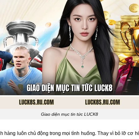
Giao diện mục tin tức LUCK8
ch hàng luôn chủ động trong mọi tình huống. Thay vì bỏ lỡ cơ h