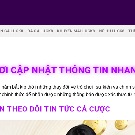
N CÁ LUCK8
ĐÁ GÀ LUCK8
KHUYẾN MÃI LUCK8
NỔ HŨ LUCK8
TH
NƠI CẬP NHẬT THÔNG TIN NH
n nắm bắt kịp thời những thay đổi về trò chơi, sự kiện và chính s
t chính thức để nhận được những thông báo được xác thực từ n
N THEO DÕI TIN TỨC CÁ CƯỢC