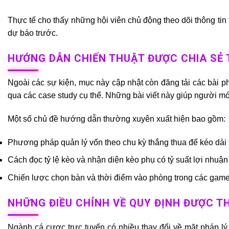
Thực tế cho thấy những hội viên chủ động theo dõi thông tin 
dự báo trước.
HƯỚNG DẪN CHIẾN THUẬT ĐƯỢC CHIA SẺ 
Ngoài các sự kiện, mục này cập nhật còn đăng tải các bài p
qua các case study cụ thể. Những bài viết này giúp người mớ
Một số chủ đề hướng dẫn thường xuyên xuất hiện bao gồm:
Phương pháp quản lý vốn theo chu kỳ thắng thua để kéo dài 
Cách đọc tỷ lệ kèo và nhận diện kèo phụ có tỷ suất lợi nhuận
Chiến lược chọn bàn và thời điểm vào phòng trong các game 
NHỮNG ĐIỀU CHỈNH VỀ QUY ĐỊNH ĐƯỢC 
Ngành cá cược trực tuyến có nhiều thay đổi về mặt pháp lý 