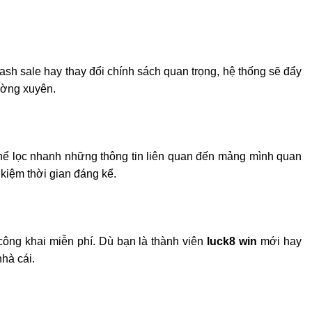
lash sale hay thay đổi chính sách quan trọng, hệ thống sẽ đẩy
hường xuyên.
hể lọc nhanh những thông tin liên quan đến mảng mình quan
 kiệm thời gian đáng kể.
công khai miễn phí. Dù bạn là thành viên
luck8 win
mới hay
hà cái.