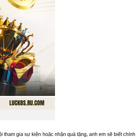
ội tham gia sự kiện hoặc nhận quà tặng, anh em sẽ biết chính