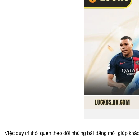
Việc duy trì thói quen theo dõi những bài đăng mới giúp khá