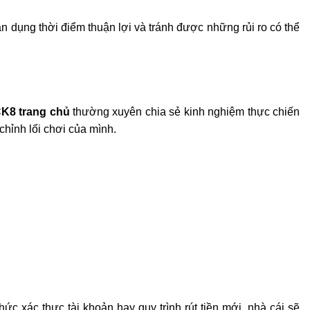
ận dụng thời điểm thuận lợi và tránh được những rủi ro có thể
K8 trang chủ
thường xuyên chia sẻ kinh nghiệm thực chiến
chỉnh lối chơi của mình.
c xác thực tài khoản hay quy trình rút tiền mới, nhà cái sẽ