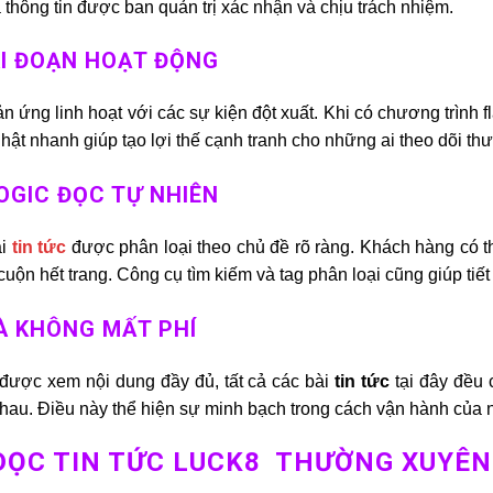
 thông tin được ban quản trị xác nhận và chịu trách nhiệm.
AI ĐOẠN HOẠT ĐỘNG
 ứng linh hoạt với các sự kiện đột xuất. Khi có chương trình f
nhật nhanh giúp tạo lợi thế cạnh tranh cho những ai theo dõi t
LOGIC ĐỌC TỰ NHIÊN
ài
tin tức
được phân loại theo chủ đề rõ ràng. Khách hàng có t
uộn hết trang. Công cụ tìm kiếm và tag phân loại cũng giúp tiết
À KHÔNG MẤT PHÍ
được xem nội dung đầy đủ, tất cả các bài
tin tức
tại đây đều 
hau. Điều này thể hiện sự minh bạch trong cách vận hành của n
 ĐỌC TIN TỨC LUCK8 THƯỜNG XUYÊN