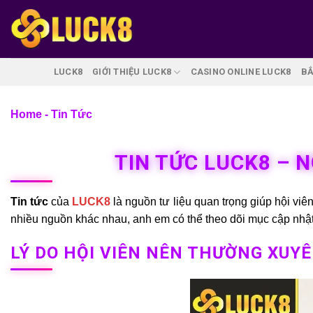
Bỏ
qua
nội
dung
LUCK8
GIỚI THIỆU LUCK8
CASINO ONLINE LUCK8
BẮ
Home
-
Tin Tức
TIN TỨC LUCK8 – 
Tin tức
của
LUCK8
là nguồn tư liệu quan trọng giúp hội viê
nhiều nguồn khác nhau, anh em có thể theo dõi mục cập nhậ
LÝ DO HỘI VIÊN NÊN THƯỜNG XUYÊ