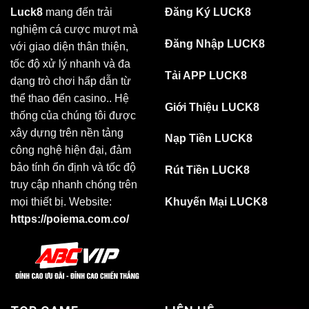
2026
Luck8
mang đến trải
Đăng Ký LUCK8
nghiệm cá cược mượt mà
Đăng Nhập LUCK8
với giao diện thân thiện,
tốc độ xử lý nhanh và đa
Tải APP LUCK8
dạng trò chơi hấp dẫn từ
thể thao đến casino.. Hệ
Giới Thiệu LUCK8
thống của chúng tôi được
xây dựng trên nền tảng
Nạp Tiền LUCK8
công nghệ hiện đại, đảm
bảo tính ổn định và tốc độ
Rút Tiền LUCK8
truy cập nhanh chóng trên
Khuyến Mại LUCK8
mọi thiết bị. Website:
https://poiema.com.co/