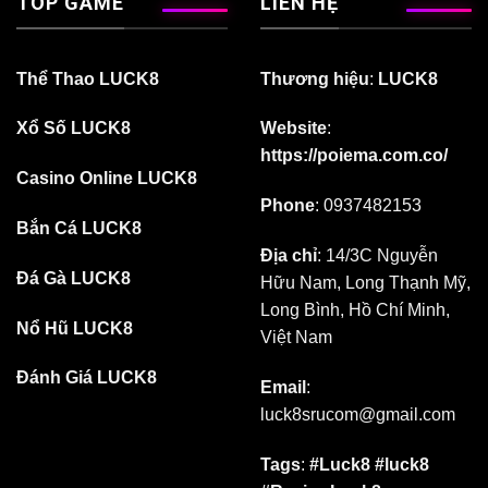
TOP GAME
LIÊN HỆ
Thể Thao LUCK8
Thương hiệu
:
LUCK8
Xổ Số LUCK8
Website
:
https://poiema.com.co/
Casino Online LUCK8
Phone
: 0937482153
Bắn Cá LUCK8
Địa chỉ
: 14/3C Nguyễn
Đá Gà LUCK8
Hữu Nam, Long Thạnh Mỹ,
Long Bình, Hồ Chí Minh,
Nổ Hũ LUCK8
Việt Nam
Đánh Giá LUCK8
Email
:
luck8srucom@gmail.com
Tags
:
#Luck8 #luck8