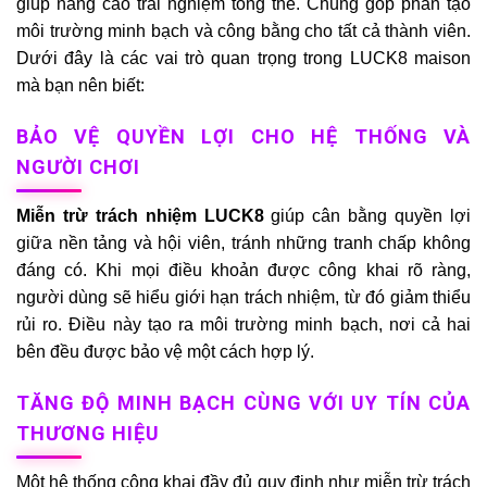
giúp nâng cao trải nghiệm tổng thể. Chúng góp phần tạo
môi trường minh bạch và công bằng cho tất cả thành viên.
Dưới đây là các vai trò quan trọng trong LUCK8 maison
mà bạn nên biết:
BẢO VỆ QUYỀN LỢI CHO HỆ THỐNG VÀ
NGƯỜI CHƠI
Miễn trừ trách nhiệm LUCK8
giúp cân bằng quyền lợi
giữa nền tảng và hội viên, tránh những tranh chấp không
đáng có. Khi mọi điều khoản được công khai rõ ràng,
người dùng sẽ hiểu giới hạn trách nhiệm, từ đó giảm thiểu
rủi ro. Điều này tạo ra môi trường minh bạch, nơi cả hai
bên đều được bảo vệ một cách hợp lý.
TĂNG ĐỘ MINH BẠCH CÙNG VỚI UY TÍN CỦA
THƯƠNG HIỆU
Một hệ thống công khai đầy đủ quy định như miễn trừ trách