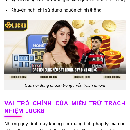
Khuyến nghị chỉ sử dụng nguồn chính thống
Các nội dung chuẩn trong miễn trách nhiệm
VAI TRÒ CHÍNH CỦA MIỄN TRỪ TRÁCH
NHIỆM LUCK8
Những quy định này không chỉ mang tính pháp lý mà còn