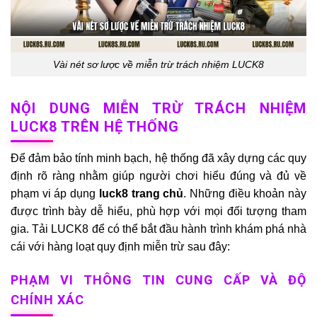
Vài nét sơ lược về miễn trừ trách nhiệm LUCK8
NỘI DUNG MIỄN TRỪ TRÁCH NHIỆM
LUCK8 TRÊN HỆ THỐNG
Để đảm bảo tính minh bạch, hệ thống đã xây dựng các quy
định rõ ràng nhằm giúp người chơi hiểu đúng và đủ về
phạm vi áp dụng
luck8 trang chủ
. Những điều khoản này
được trình bày dễ hiểu, phù hợp với mọi đối tượng tham
gia. Tải LUCK8 để có thể bắt đầu hành trình khám phá nhà
cái với hàng loạt quy định miễn trừ sau đây:
PHẠM VI THÔNG TIN CUNG CẤP VÀ ĐỘ
CHÍNH XÁC