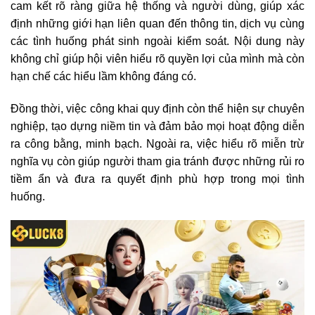
cam kết rõ ràng giữa hệ thống và người dùng, giúp xác
định những giới hạn liên quan đến thông tin, dịch vụ cùng
các tình huống phát sinh ngoài kiểm soát. Nội dung này
không chỉ giúp hội viên hiểu rõ quyền lợi của mình mà còn
hạn chế các hiểu lầm không đáng có.
Đồng thời, việc công khai quy định còn thể hiện sự chuyên
nghiệp, tạo dựng niềm tin và đảm bảo mọi hoạt động diễn
ra công bằng, minh bạch. Ngoài ra, việc hiểu rõ miễn trừ
nghĩa vụ
còn giúp người tham gia tránh được những rủi ro
tiềm ẩn và đưa ra quyết định phù hợp trong mọi tình
huống.