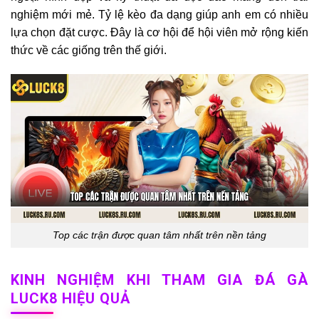
nghiệm mới mẻ. Tỷ lệ kèo đa dạng giúp anh em có nhiều
lựa chọn đặt cược. Đây là cơ hội để hội viên mở rộng kiến
thức về các giống trên thế giới.
Top các trận được quan tâm nhất trên nền tảng
KINH NGHIỆM KHI THAM GIA ĐÁ GÀ
LUCK8 HIỆU QUẢ