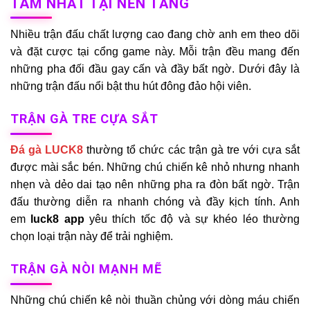
TÂM NHẤT TẠI NỀN TẢNG
Nhiều trận đấu chất lượng cao đang chờ anh em theo dõi
và đặt cược tại cổng game này. Mỗi trận đều mang đến
những pha đối đầu gay cấn và đầy bất ngờ. Dưới đây là
những trận đấu nổi bật thu hút đông đảo hội viên.
TRẬN GÀ TRE CỰA SẮT
Đá gà LUCK8
thường tổ chức các trận gà tre với cựa sắt
được mài sắc bén. Những chú chiến kê nhỏ nhưng nhanh
nhẹn và dẻo dai tạo nên những pha ra đòn bất ngờ. Trận
đấu thường diễn ra nhanh chóng và đầy kịch tính. Anh
em
luck8 app
yêu thích tốc độ và sự khéo léo thường
chọn loại trận này để trải nghiệm.
TRẬN GÀ NÒI MẠNH MẼ
Những chú chiến kê nòi thuần chủng với dòng máu chiến