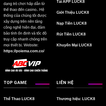
Tải APP LUCK8
dạng trò chơi hấp dẫn từ
thể thao đến casino.. Hệ
Giới Thiệu LUCK8
thống của chúng tôi được
xây dựng trên nền tảng
Nạp Tiền LUCK8
công nghệ hiện đại, đảm
bảo tính ổn định và tốc độ
Rút Tiền LUCK8
truy cập nhanh chóng trên
Khuyến Mại LUCK8
mọi thiết bị. Website:
https://poiema.com.co/
TOP GAME
LIÊN HỆ
Thể Thao LUCK8
Thương hiệu
:
LUCK8