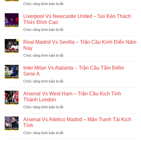
ở
Chức năng bình luận bị tắt
Bayern
Munich
Liverpool Vs Newcastle United – Soi Kèo Thách
Vs
Thức Đỉnh Cao
Paris
ở
Chức năng bình luận bị tắt
Saint-
Liverpool
Germain
Vs
–
Real Madrid Vs Sevilla – Trận Cầu Kinh Điển Năm
Newcastle
Trận
Nay
United
Cầu
ở
Chức năng bình luận bị tắt
–
Đỉnh
Real
Soi
Cao
Madrid
Kèo
Inter Milan Vs Atalanta – Trận Cầu Tâm Điểm
Vs
Thách
Serie A
Sevilla
Thức
ở
Chức năng bình luận bị tắt
–
Đỉnh
Inter
Trận
Cao
Milan
Cầu
Arsenal Vs West Ham – Trận Cầu Kịch Tính
Vs
Kinh
Thành London
Atalanta
Điển
ở
Chức năng bình luận bị tắt
–
Năm
Arsenal
Trận
Nay
Vs
Cầu
Arsenal Vs Atletico Madrid – Màn Tranh Tài Kịch
West
Tâm
Tính
Ham
Điểm
ở
Chức năng bình luận bị tắt
–
Serie
Arsenal
Trận
A