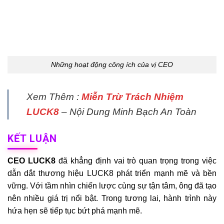
Những hoạt động công ích của vị CEO
Xem Thêm :
Miễn Trừ Trách Nhiệm
LUCK8
– Nội Dung Minh Bạch An Toàn
KẾT LUẬN
CEO LUCK8
đã khẳng định vai trò quan trọng trong việc
dẫn dắt thương hiệu LUCK8 phát triển mạnh mẽ và bền
vững. Với tầm nhìn chiến lược cùng sự tận tâm, ông đã tạo
nên nhiều giá trị nổi bật. Trong tương lai, hành trình này
hứa hẹn sẽ tiếp tục bứt phá mạnh mẽ.