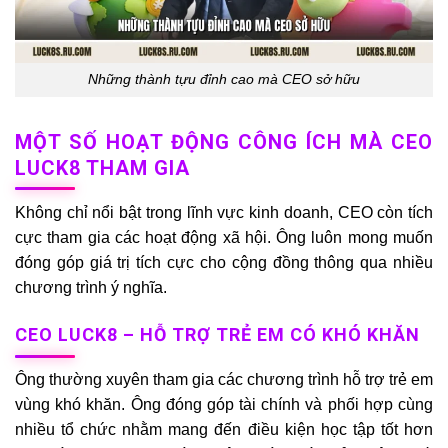
Những thành tựu đỉnh cao mà CEO sở hữu
MỘT SỐ HOẠT ĐỘNG CÔNG ÍCH MÀ CEO
LUCK8 THAM GIA
Không chỉ nổi bật trong lĩnh vực kinh doanh, CEO còn tích
cực tham gia các hoạt động xã hội. Ông luôn mong muốn
đóng góp giá trị tích cực cho cộng đồng thông qua nhiều
chương trình ý nghĩa.
CEO LUCK8 – HỖ TRỢ TRẺ EM CÓ KHÓ KHĂN
Ông thường xuyên tham gia các chương trình hỗ trợ trẻ em
vùng khó khăn. Ông đóng góp tài chính và phối hợp cùng
nhiều tổ chức nhằm mang đến điều kiện học tập tốt hơn