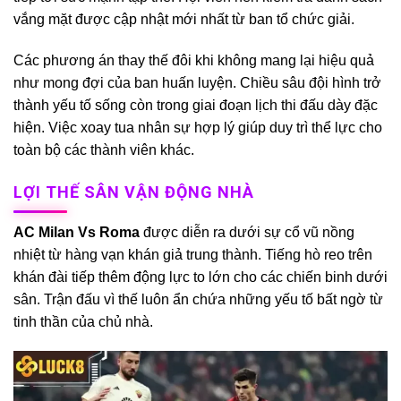
vắng mặt được cập nhật mới nhất từ ban tổ chức giải.
Các phương án thay thế đôi khi không mang lại hiệu quả
như mong đợi của ban huấn luyện. Chiều sâu đội hình trở
thành yếu tố sống còn trong giai đoạn lịch thi đấu dày đặc
hiện. Việc xoay tua nhân sự hợp lý giúp duy trì thể lực cho
toàn bộ các thành viên khác.
LỢI THẾ SÂN VẬN ĐỘNG NHÀ
AC Milan Vs Roma
được diễn ra dưới sự cổ vũ nồng
nhiệt từ hàng vạn khán giả trung thành. Tiếng hò reo trên
khán đài tiếp thêm động lực to lớn cho các chiến binh dưới
sân. Trận đấu vì thế luôn ẩn chứa những yếu tố bất ngờ từ
tinh thần của chủ nhà.