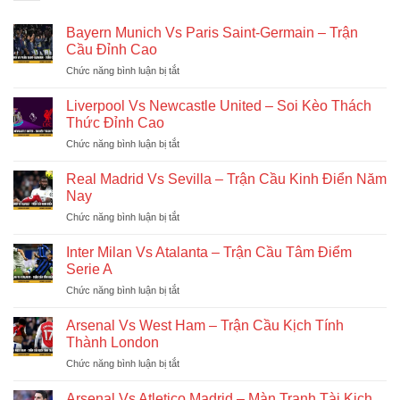
Bayern Munich Vs Paris Saint-Germain – Trận
Cầu Đỉnh Cao
ở
Chức năng bình luận bị tắt
Bayern
Munich
Liverpool Vs Newcastle United – Soi Kèo Thách
Vs
Thức Đỉnh Cao
Paris
ở
Chức năng bình luận bị tắt
Saint-
Liverpool
Germain
Vs
–
Real Madrid Vs Sevilla – Trận Cầu Kinh Điển Năm
Newcastle
Trận
Nay
United
Cầu
ở
Chức năng bình luận bị tắt
–
Đỉnh
Real
Soi
Cao
Madrid
Kèo
Inter Milan Vs Atalanta – Trận Cầu Tâm Điểm
Vs
Thách
Serie A
Sevilla
Thức
ở
Chức năng bình luận bị tắt
–
Đỉnh
Inter
Trận
Cao
Milan
Cầu
Arsenal Vs West Ham – Trận Cầu Kịch Tính
Vs
Kinh
Thành London
Atalanta
Điển
ở
Chức năng bình luận bị tắt
–
Năm
Arsenal
Trận
Nay
Vs
Cầu
Arsenal Vs Atletico Madrid – Màn Tranh Tài Kịch