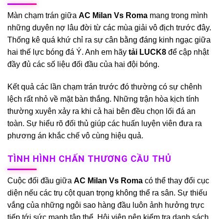
Màn chạm trán giữa
AC Milan Vs Roma
mang trong mình
những duyên nợ lâu đời từ các mùa giải vô địch trước đây.
Thống kê quá khứ chỉ ra sự cân bằng đáng kinh ngạc giữa
hai thế lực bóng đá Ý. Anh em hãy
tải LUCK8
để cập nhật
đầy đủ các số liệu đối đầu của hai đội bóng.
Kết quả các lần chạm trán trước đó thường có sự chênh
lệch rất nhỏ về mặt bàn thắng. Những trận hòa kịch tính
thường xuyên xảy ra khi cả hai bên đều chọn lối đá an
toàn. Sự hiểu rõ đối thủ giúp các huấn luyện viên đưa ra
phương án khắc chế vô cùng hiệu quả.
TÌNH HÌNH CHẤN THƯƠNG CẦU THỦ
Cuộc đối đầu giữa
AC Milan Vs Roma
có thể thay đổi cục
diện nếu các trụ cột quan trọng không thể ra sân. Sự thiếu
vắng của những ngôi sao hàng đầu luôn ảnh hưởng trực
tiếp tới sức mạnh tập thể. Hội viên nên kiểm tra danh sách