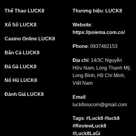
Thể Thao LUCK8
Thương hiệu
:
LUCK8
Xổ Số LUCK8
Website
:
https://poiema.com.co/
Casino Online LUCK8
Phone
: 0937482153
Bắn Cá LUCK8
Địa chỉ
: 14/3C Nguyễn
Đá Gà LUCK8
Hữu Nam, Long Thạnh Mỹ,
Long Bình, Hồ Chí Minh,
Nổ Hũ LUCK8
Việt Nam
Đánh Giá LUCK8
Email
:
luck8srucom@gmail.com
Tags
:
#Luck8 #luck8
#ReviewLuck8
#Luck8LaGi