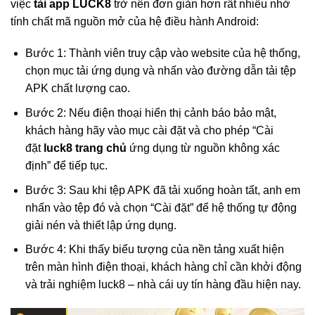
việc
tải app LUCK8
trở nên đơn giản hơn rất nhiều nhờ
tính chất mã nguồn mở của hệ điều hành Android:
Bước 1: Thành viên truy cập vào website của hệ thống,
chọn mục tải ứng dụng và nhấn vào đường dẫn tải tệp
APK chất lượng cao.
Bước 2: Nếu điện thoại hiển thị cảnh báo bảo mật,
khách hàng hãy vào mục cài đặt và cho phép “Cài
đặt
luck8 trang chủ
ứng dụng từ nguồn không xác
định” để tiếp tục.
Bước 3: Sau khi tệp APK đã tải xuống hoàn tất, anh em
nhấn vào tệp đó và chọn “Cài đặt” để hệ thống tự động
giải nén và thiết lập ứng dụng.
Bước 4: Khi thấy biểu tượng của nền tảng xuất hiện
trên màn hình điện thoại, khách hàng chỉ cần khởi động
và trải nghiệm luck8 – nhà cái uy tín hàng đầu hiện nay.