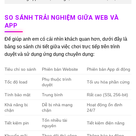
SO SÁNH TRẢI NGHIỆM GIỮA WEB VÀ
APP
Để giúp anh em có cái nhìn khách quan hơn, dưới đây là
bảng so sánh chi tiết giữa việc chơi trực tiếp trên trình
duyệt và sử dụng ứng dụng chuyên dụng:
Tiêu chí so sánh
Phiên bản Website
Phiên bản App di động
Phụ thuộc trình
Tốc độ load
Tối ưu hóa phần cứng
duyệt
Tính bảo mật
Trung bình
Rất cao (SSL 256-bit)
Khả năng bị
Dễ bị nhà mạng
Hoạt động ổn định
chặn
chặn
24/7
Tốn nhiều tài
Tiết kiệm pin
Tiết kiệm điện năng
nguyên
Khuyến mãi
Theo dõi thủ công
Thông báo tự động