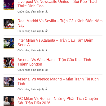
Liverpool Vs Newcastle United – Soi Kèo Thách
Vs
Thức Đỉnh Cao
Paris
ở
Chức năng bình luận bị tắt
Saint-
Liverpool
Germain
Vs
–
Real Madrid Vs Sevilla – Trận Cầu Kinh Điển Năm
Newcastle
Trận
Nay
United
Cầu
ở
Chức năng bình luận bị tắt
–
Đỉnh
Real
Soi
Cao
Madrid
Kèo
Inter Milan Vs Atalanta – Trận Cầu Tâm Điểm
Vs
Thách
Serie A
Sevilla
Thức
ở
Chức năng bình luận bị tắt
–
Đỉnh
Inter
Trận
Cao
Milan
Cầu
Arsenal Vs West Ham – Trận Cầu Kịch Tính
Vs
Kinh
Thành London
Atalanta
Điển
ở
Chức năng bình luận bị tắt
–
Năm
Arsenal
Trận
Nay
Vs
Cầu
Arsenal Vs Atletico Madrid – Màn Tranh Tài Kịch
West
Tâm
Tính
Ham
Điểm
ở
Chức năng bình luận bị tắt
–
Serie
Arsenal
Trận
A
Vs
Cầu
AC Milan Vs Roma – Những Phân Tích Chuyên
Atletico
Kịch
Sâu Trận Đấu 2026
Madrid
Tính