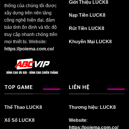
Giới Thiệu LUCK8
thống của chúng tôi được
xây dựng trên nền tảng
Nạp Tiền LUCK8
công nghệ hiện đại, đảm
bảo tính ổn định và tốc độ
Rút Tiền LUCK8
truy cập nhanh chóng trên
Khuyến Mại LUCK8
mọi thiết bị. Website:
https://poiema.com.co/
TOP GAME
LIÊN HỆ
Thể Thao LUCK8
Thương hiệu
:
LUCK8
Xổ Số LUCK8
Website
:
https://poiema.com.co/