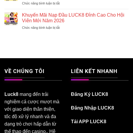
ở
Chức năng bình luận bị tắt
–
Thành
AC
Màn
London
Milan
Tranh
Khuyến Mãi Nạp Đầu LUCK8 Đỉnh Cao Cho Hội
Vs
Tài
Viên Mới Năm 2026
Roma
Kịch
ở
Chức năng bình luận bị tắt
–
Tính
Khuyến
Những
Mãi
Phân
Nạp
Tích
Đầu
Chuyên
LUCK8
Sâu
Đỉnh
Trận
Cao
Đấu
Cho
2026
VỀ CHÚNG TÔI
LIÊN KẾT NHANH
Hội
Viên
Mới
Năm
2026
Luck8
mang đến trải
Đăng Ký LUCK8
nghiệm cá cược mượt mà
Đăng Nhập LUCK8
với giao diện thân thiện,
tốc độ xử lý nhanh và đa
Tải APP LUCK8
dạng trò chơi hấp dẫn từ
thể thao đến casino.. Hệ