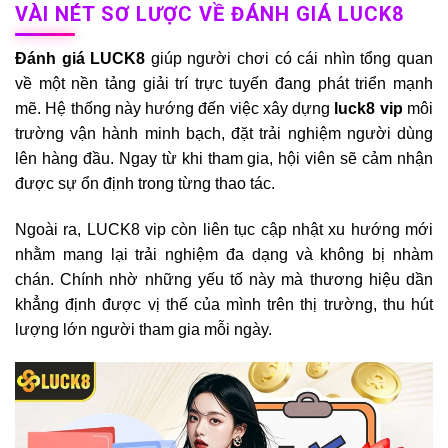
VÀI NÉT SƠ LƯỢC VỀ ĐÁNH GIÁ LUCK8
Đánh giá LUCK8
giúp người chơi có cái nhìn tổng quan
về một nền tảng giải trí trực tuyến đang phát triển mạnh
mẽ. Hệ thống này hướng đến việc xây dựng
luck8 vip
môi
trường vận hành minh bạch, đặt trải nghiệm người dùng
lên hàng đầu. Ngay từ khi tham gia, hội viên sẽ cảm nhận
được sự ổn định trong từng thao tác.
Ngoài ra, LUCK8 vip còn liên tục cập nhật xu hướng mới
nhằm mang lại trải nghiệm đa dạng và không bị nhàm
chán. Chính nhờ những yếu tố này mà thương hiệu dần
khẳng định được vị thế của mình trên thị trường, thu hút
lượng lớn người tham gia mỗi ngày.