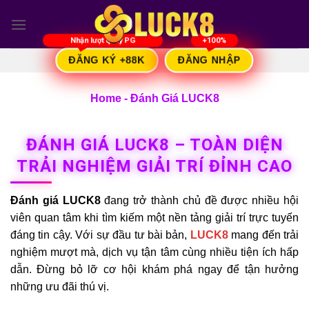
Bỏ
qua
nội
ĐĂNG KÝ +88K
ĐĂNG NHẬP
dung
Home
-
Đánh Giá LUCK8
ĐÁNH GIÁ LUCK8 – TOÀN DIỆN
TRẢI NGHIỆM GIẢI TRÍ ĐỈNH CAO
Đánh giá LUCK8
đang trở thành chủ đề được nhiều hội
viên quan tâm khi tìm kiếm một nền tảng giải trí trực tuyến
đáng tin cậy. Với sự đầu tư bài bản,
LUCK8
mang đến trải
nghiệm mượt mà, dịch vụ tận tâm cùng nhiều tiện ích hấp
dẫn. Đừng bỏ lỡ cơ hội khám phá ngay để tận hưởng
những ưu đãi thú vị.