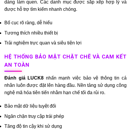
dàng làm quen. Các danh mục được sắp xếp hợp lý và
được hỗ trợ tìm kiếm nhanh chóng.
Bố cục rõ ràng, dễ hiểu
Tương thích nhiều thiết bị
Trải nghiệm trực quan và siêu tiện lợi
HỆ THỐNG BẢO MẬT CHẶT CHẼ VÀ CAM KẾT
AN TOÀN
Đánh giá LUCK8
nhấn mạnh việc bảo vệ thông tin cá
nhân luôn được đặt lên hàng đầu. Nền tảng sử dụng công
nghệ mã hóa tiên tiến nhằm hạn chế tối đa rủi ro.
Bảo mật dữ liệu tuyệt đối
Ngăn chặn truy cập trái phép
Tăng độ tin cậy khi sử dụng