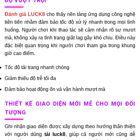
ĐỘ VƯỢT TRỘI
Đánh giá LUCK8
cho thấy nền tảng ứng dụng công nghệ
tiên tiến nhằm đảm bảo tốc độ xử lý nhanh trong mọi tình
huống. Người chơi khi thao tác sẽ cảm nhận rõ sự mượt
mà, không xảy ra tình trạng giật lag gây khó chịu. Điều này
đặc biệt quan trọng khi người chơi tham gia trong khung
giờ cao điểm.
Tốc độ tải trang nhanh chóng
Giảm thiểu độ trễ tối đa
Đảm bảo hoạt động ổn và vận hành mượt mà
THIẾT KẾ GIAO DIỆN MỚI MẺ CHO MỌI ĐỐI
TƯỢNG
Ghi nhận giao diện được xây dựng theo hướng thân thiện
với người dùng
tải luck8
, giúp cả người mới cũng dễ