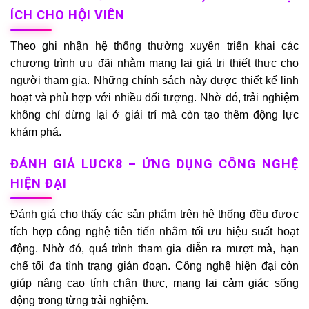
ÍCH CHO HỘI VIÊN
Theo ghi nhận hệ thống thường xuyên triển khai các
chương trình ưu đãi nhằm mang lại giá trị thiết thực cho
người tham gia. Những chính sách này được thiết kế linh
hoạt và phù hợp với nhiều đối tượng. Nhờ đó, trải nghiệm
không chỉ dừng lại ở giải trí mà còn tạo thêm động lực
khám phá.
ĐÁNH GIÁ LUCK8 – ỨNG DỤNG CÔNG NGHỆ
HIỆN ĐẠI
Đánh giá cho thấy các sản phẩm trên hệ thống đều được
tích hợp công nghệ tiên tiến nhằm tối ưu hiệu suất hoạt
động. Nhờ đó, quá trình tham gia diễn ra mượt mà, hạn
chế tối đa tình trạng gián đoạn. Công nghệ hiện đại còn
giúp nâng cao tính chân thực, mang lại cảm giác sống
động trong từng trải nghiệm.