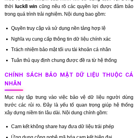
thời
luck8 win
cũng nêu rõ các quyền lợi được đảm bảo
trong quá trình trải nghiệm. Nội dung bao gồm:
Quyền truy cập và sử dụng nền tảng hợp lệ
Nghĩa vụ cung cấp thông tin dữ liệu chính xác
Trách nhiệm bảo mật tối ưu tài khoản cá nhân
Tuân thủ quy định chung được đề ra từ hệ thống
CHÍNH SÁCH BẢO MẬT DỮ LIỆU THUỘC CÁ
NHÂN
Mục này tập trung vào việc bảo vệ dữ liệu người dùng
trước các rủi ro. Đây là yếu tố quan trọng giúp hệ thống
xây dựng niềm tin lâu dài. Nội dung chính gồm:
Cam kết không share hay đưa dữ liệu trái phép
Ứng dụng công nghệ mã hóa cam kết hiện đại