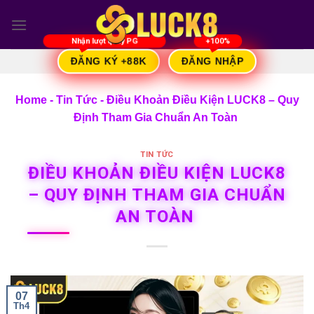
Bỏ
qua
nội
dung
ĐĂNG KÝ +88K
ĐĂNG NHẬP
Home
-
Tin Tức
-
Điều Khoản Điều Kiện LUCK8 – Quy
Định Tham Gia Chuẩn An Toàn
TIN TỨC
ĐIỀU KHOẢN ĐIỀU KIỆN LUCK8
– QUY ĐỊNH THAM GIA CHUẨN
AN TOÀN
07
Th4