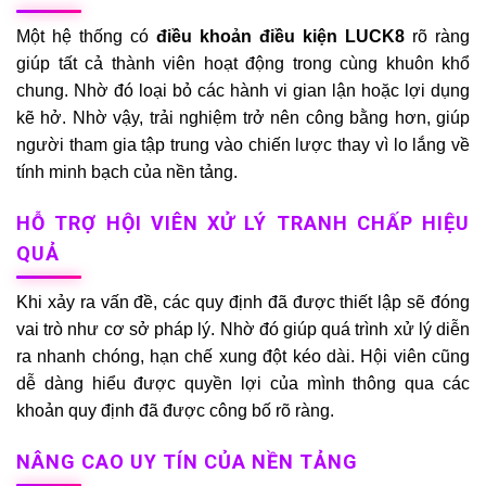
Một hệ thống có
điều khoản điều kiện LUCK8
rõ ràng
giúp tất cả thành viên hoạt động trong cùng khuôn khổ
chung. Nhờ đó loại bỏ các hành vi gian lận hoặc lợi dụng
kẽ hở. Nhờ vậy, trải nghiệm trở nên công bằng hơn, giúp
người tham gia tập trung vào chiến lược thay vì lo lắng về
tính minh bạch của nền tảng.
HỖ TRỢ HỘI VIÊN XỬ LÝ TRANH CHẤP HIỆU
QUẢ
Khi xảy ra vấn đề, các quy định đã được thiết lập sẽ đóng
vai trò như cơ sở pháp lý. Nhờ đó giúp quá trình xử lý diễn
ra nhanh chóng, hạn chế xung đột kéo dài. Hội viên cũng
dễ dàng hiểu được quyền lợi của mình thông qua các
khoản quy định đã được công bố rõ ràng.
NÂNG CAO UY TÍN CỦA NỀN TẢNG