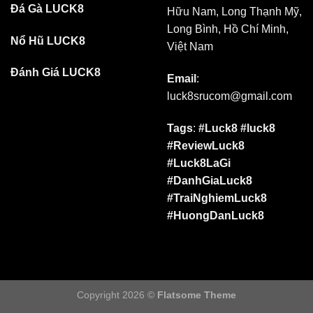
Đá Gà LUCK8
Hữu Nam, Long Thạnh Mỹ,
Long Bình, Hồ Chí Minh,
Nổ Hũ LUCK8
Việt Nam
Đánh Giá LUCK8
Email
:
luck8srucom@gmail.com
Tags
:
#Luck8 #luck8
#ReviewLuck8
#Luck8LaGi
#DanhGiaLuck8
#TraiNghiemLuck8
#HuongDanLuck8
Copyright 2026 ©
Flatsome Theme