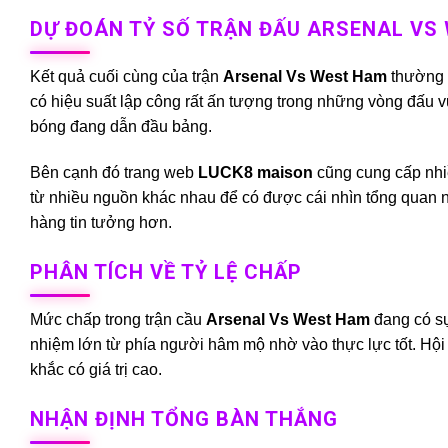
DỰ ĐOÁN TỶ SỐ TRẬN ĐẤU ARSENAL VS
Kết quả cuối cùng của trận
Arsenal Vs West Ham
thường 
có hiệu suất lập công rất ấn tượng trong những vòng đấu v
bóng đang dẫn đầu bảng.
Bên cạnh đó trang web
LUCK8 maison
cũng cung cấp nhiề
từ nhiều nguồn khác nhau để có được cái nhìn tổng quan n
hàng tin tưởng hơn.
PHÂN TÍCH VỀ TỶ LỆ CHẤP
Mức chấp trong trận cầu
Arsenal Vs West Ham
đang có sự
nhiệm lớn từ phía người hâm mộ nhờ vào thực lực tốt. Hộ
khắc có giá trị cao.
NHẬN ĐỊNH TỔNG BÀN THẮNG