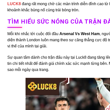
LUCK8
đang rất mong chờ các màn trình diễn đỉnh cao từ
khoảnh khắc bùng nổ cùng trái bóng tròn.
TÌM HIỂU SỨC NÓNG CỦA TRẬN 
Mỗi khi nhắc tới cuộc đối đầu
Arsenal Vs West Ham
, ngư
diện thành London luôn mang theo sự căng thẳng cực độ t
vị thế của mình tại giải.
Sự quan tâm dành cho trận đấu này tại Luck8 đang tăng lê
tin chi tiết nhất để đánh giá chính xác sức mạnh từng bên
sao mỗi ngày qua trang.