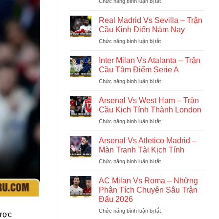
ở
Chức năng bình luận bị tắt
Germain
Liverpool
–
Vs
Trận
Real Madrid Vs Sevilla – Trận
Newcastle
Cầu
Cầu Kinh Điển Năm Nay
United
Đỉnh
ở
Chức năng bình luận bị tắt
–
Cao
Real
Soi
Madrid
Kèo
Inter Milan Vs Atalanta – Trận
Vs
Thách
Cầu Tâm Điểm Serie A
Sevilla
Thức
ở
Chức năng bình luận bị tắt
–
Đỉnh
Inter
Trận
Cao
Milan
Cầu
Arsenal Vs West Ham – Trận
Vs
Kinh
Cầu Kịch Tính Thành London
Atalanta
Điển
ở
Chức năng bình luận bị tắt
–
Năm
Arsenal
Trận
Nay
Vs
Cầu
Arsenal Vs Atletico Madrid –
West
Tâm
Màn Tranh Tài Kịch Tính
Ham
Điểm
ở
Chức năng bình luận bị tắt
–
Serie
Arsenal
Trận
A
Vs
Cầu
AC Milan Vs Roma – Những
Atletico
Kịch
Phân Tích Chuyên Sâu Trận
Madrid
Tính
Đấu 2026
–
Thành
ở
Chức năng bình luận bị tắt
Màn
London
cược
AC
Tranh