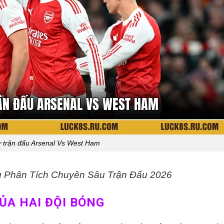
ừ trận đấu Arsenal Vs West Ham
 Phân Tích Chuyên Sâu Trận Đấu 2026
ỦA HAI ĐỘI BÓNG