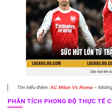
Sức hút lớn t
Tìm hiểu thêm:
AC Milan Vs Roma
– Những
PHÂN TÍCH PHONG ĐỘ THỰC TẾ C