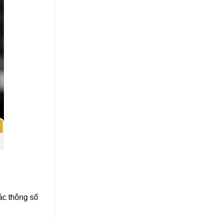
ác thông số