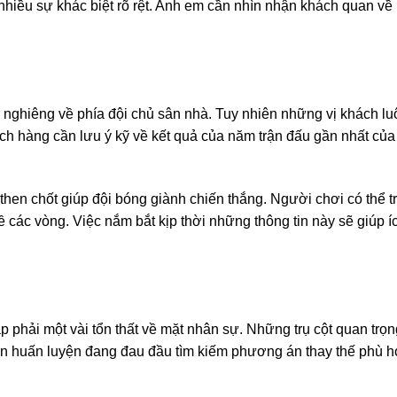
ó nhiều sự khác biệt rõ rệt. Anh em cần nhìn nhận khách quan v
nghiêng về phía đội chủ sân nhà. Tuy nhiên những vị khách lu
ch hàng cần lưu ý kỹ về kết quả của năm trận đấu gần nhất của 
then chốt giúp đội bóng giành chiến thắng. Người chơi có thể t
các vòng. Việc nắm bắt kịp thời những thông tin này sẽ giúp íc
 phải một vài tổn thất về mặt nhân sự. Những trụ cột quan trọn
Ban huấn luyện đang đau đầu tìm kiếm phương án thay thế phù 