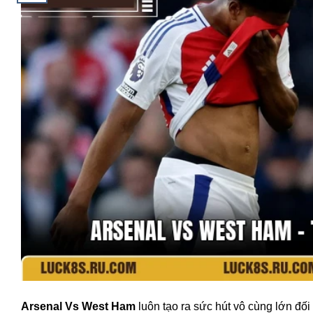
Arsenal Vs West Ham
luôn tạo ra sức hút vô cùng lớn đố