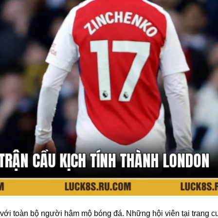
i với toàn bộ người hâm mộ bóng đá. Những hội viên tại trang 