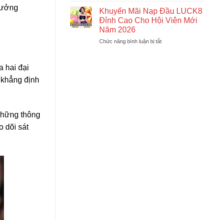
hưởng
Milan
Tài
Khuyến Mãi Nạp Đầu LUCK8
Vs
Kịch
Đỉnh Cao Cho Hội Viên Mới
Roma
Tính
Năm 2026
–
ở
Chức năng bình luận bị tắt
Những
Khuyến
Phân
Mãi
Tích
Nạp
Chuyên
a hai đại
Đầu
Sâu
 khẳng định
LUCK8
Trận
Đỉnh
Đấu
Cao
2026
Cho
 những thông
Hội
Viên
 dõi sát
Mới
Năm
2026