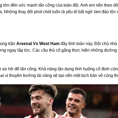
 lớn đến sức mạnh tấn công của toàn đội. Anh em nên theo dõ
a. Những thay đổi phút chót luôn là yếu tố bất ngờ làm đảo lộn
rong trận
Arsenal Vs West Ham
đầy tính toán này. Đội chủ nhà 
ương ngay lập tức. Các cầu thủ cố gắng thực hiện những đường
ợi sơ hở để tấn công. Khả năng tận dụng tình huống cố định cũng
ai vị thuyền trưởng tài năng sẽ tạo nên một kịch bản vô cùng thú