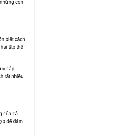
ề những con
ôn biết cách
hai tập thể
ruy cập
h rất nhiều
g của cả
hợp để đảm