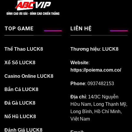
TOP GAME
LIÊN HỆ
Thể Thao LUCK8
Thương hiệu
:
LUCK8
Xổ Số LUCK8
Website
:
https://poiema.com.co/
Casino Online LUCK8
Phone
: 0937482153
Bắn Cá LUCK8
Địa chỉ
: 14/3C Nguyễn
Đá Gà LUCK8
Hữu Nam, Long Thạnh Mỹ,
Long Bình, Hồ Chí Minh,
Nổ Hũ LUCK8
Việt Nam
Đánh Giá LUCK8