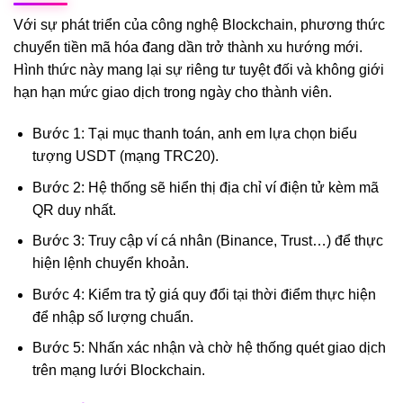
Với sự phát triển của công nghệ Blockchain, phương thức
chuyển tiền mã hóa đang dần trở thành xu hướng mới.
Hình thức này mang lại sự riêng tư tuyệt đối và không giới
hạn hạn mức giao dịch trong ngày cho thành viên.
Bước 1: Tại mục thanh toán, anh em lựa chọn biểu
tượng USDT (mạng TRC20).
Bước 2: Hệ thống sẽ hiển thị địa chỉ ví điện tử kèm mã
QR duy nhất.
Bước 3: Truy cập ví cá nhân (Binance, Trust…) để thực
hiện lệnh chuyển khoản.
Bước 4: Kiểm tra tỷ giá quy đổi tại thời điểm thực hiện
để nhập số lượng chuẩn.
Bước 5: Nhấn xác nhận và chờ hệ thống quét giao dịch
trên mạng lưới Blockchain.