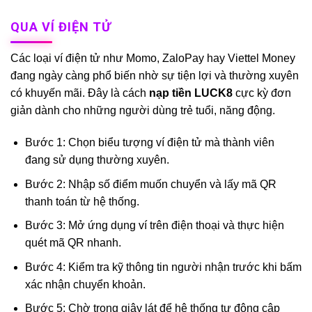
QUA VÍ ĐIỆN TỬ
Các loại ví điện tử như Momo, ZaloPay hay Viettel Money
đang ngày càng phổ biến nhờ sự tiện lợi và thường xuyên
có khuyến mãi. Đây là cách
nạp tiền LUCK8
cực kỳ đơn
giản dành cho những người dùng trẻ tuổi, năng động.
Bước 1: Chọn biểu tượng ví điện tử mà thành viên
đang sử dụng thường xuyên.
Bước 2: Nhập số điểm muốn chuyển và lấy mã QR
thanh toán từ hệ thống.
Bước 3: Mở ứng dụng ví trên điện thoại và thực hiện
quét mã QR nhanh.
Bước 4: Kiểm tra kỹ thông tin người nhận trước khi bấm
xác nhận chuyển khoản.
Bước 5: Chờ trong giây lát để hệ thống tự động cập