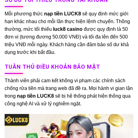
Mỗi phương thức
nạp tiền LUCK8
sẽ quy định mức giới
hạn khác nhau cho mỗi lần thực hiện lệnh chuyển. Thông
thường, mức tối thiểu
luck8 casino
được quy định là 50
đơn vị (tương đương 50.000 VNĐ) và tối đa lên đến 500
triệu VNĐ mỗi ngày. Khách hàng cần đảm bảo số dư khả
dụng trước khi bắt đầu.
TUÂN THỦ ĐIỀU KHOẢN BẢO MẬT
Thành viên phải cam kết không vi phạm các chính sách
chống rửa tiền mà trang web đã đề ra. Mọi hành vi gian lận
trong
nạp tiền LUCK8
sẽ bị hệ thống phát hiện thông qua
công nghệ AI và xử lý nghiêm ngặt.