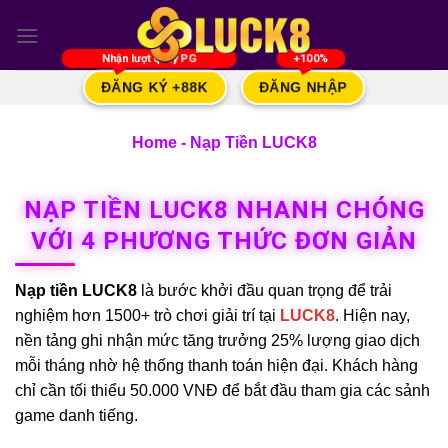
Bỏ
qua
nội
dung
ĐĂNG KÝ +88K
ĐĂNG NHẬP
Home
-
Nạp Tiền LUCK8
NẠP TIỀN LUCK8 NHANH CHÓNG
VỚI 4 PHƯƠNG THỨC ĐƠN GIẢN
Nạp tiền LUCK8
là bước khởi đầu quan trọng để trải
nghiệm hơn 1500+ trò chơi giải trí tại
LUCK8
. Hiện nay,
nền tảng ghi nhận mức tăng trưởng 25% lượng giao dịch
mỗi tháng nhờ hệ thống thanh toán hiện đại. Khách hàng
chỉ cần tối thiểu 50.000 VNĐ để bắt đầu tham gia các sảnh
game danh tiếng.