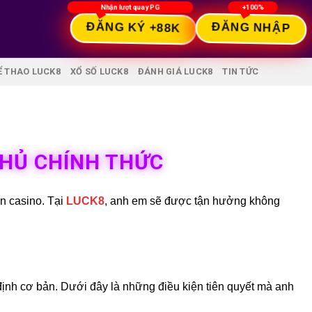
ĐĂNG KÝ +88K
ĐĂNG NHẬP
Ể THAO LUCK8
XỔ SỐ LUCK8
ĐÁNH GIÁ LUCK8
TIN TỨC
CHỦ CHÍNH THỨC
n casino. Tại
LUCK8
, anh em sẽ được tận hưởng không
định cơ bản. Dưới đây là những điều kiện tiên quyết mà anh