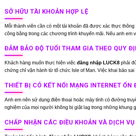
SỞ HỮU TÀI KHOẢN HỢP LỆ
Mỗi thành viên cần có một tài khoản đã được xác thực thông 
công bằng trong các chương trình khuyến mãi. Nếu anh em vi
ĐẢM BẢO ĐỘ TUỔI THAM GIA THEO QUY Đ
Khách hàng muốn thực hiện việc
đăng nhập LUCK8
phải đủ
chứng chỉ vận hành từ tổ chức Isle of Man. Việc khai báo sai lệ
THIẾT BỊ CÓ KẾT NỐI MẠNG INTERNET ỔN 
Anh em nên sử dụng điện thoại hoặc máy tính có đường truyề
nghiệm của mọi người không bị giật lag trong những khung g
CHẤP NHẬN CÁC ĐIỀU KHOẢN VÀ DỊCH VỤ