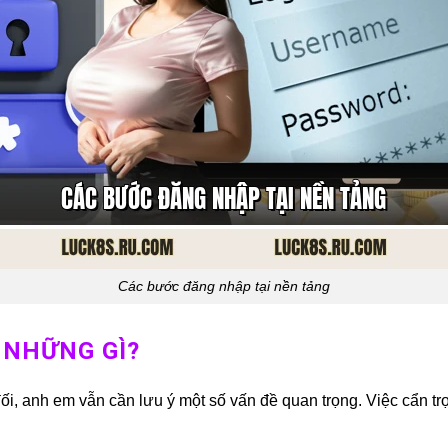
Các bước đăng nhập tại nền tảng
 NHỮNG GÌ?
ối, anh em vẫn cần lưu ý một số vấn đề quan trọng. Việc cẩn trọ