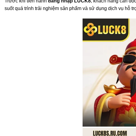
Trước khi tiến hành
đăng nhập LUCK8
, khách hàng cần đọc
suốt quá trình trải nghiệm sản phẩm và sử dụng dịch vụ hỗ tr