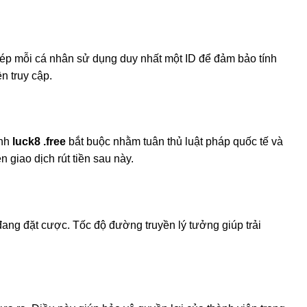
phép mỗi cá nhân sử dụng duy nhất một ID để đảm bảo tính
n truy cập.
ịnh
luck8 .free
bắt buộc nhằm tuân thủ luật pháp quốc tế và
n giao dịch rút tiền sau này.
ang đặt cược. Tốc độ đường truyền lý tưởng giúp trải