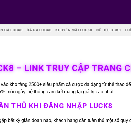
N CÁ LUCK8
ĐÁ GÀ LUCK8
KHUYẾN MÃI LUCK8
NỔ HŨ LUCK8
TH
K8 – LINK TRUY CẬP TRANG 
y vào kho tàng 2500+ siêu phẩm cá cược đa dạng từ thể thao đế
5% mỗi ngày, hệ thống cam kết mang lại giá trị cao nhất.
UÂN THỦ KHI ĐĂNG NHẬP LUCK8
 gặp bất kỳ gián đoạn nào, khách hàng cần tuân thủ một số quy 