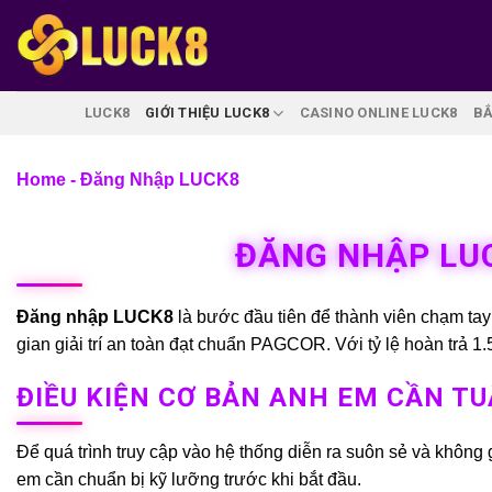
Bỏ
qua
nội
dung
LUCK8
GIỚI THIỆU LUCK8
CASINO ONLINE LUCK8
BẮ
Home
-
Đăng Nhập LUCK8
ĐĂNG NHẬP LUC
Đăng nhập LUCK8
là bước đầu tiên để thành viên chạm ta
gian giải trí an toàn đạt chuẩn PAGCOR. Với tỷ lệ hoàn trả 1.
ĐIỀU KIỆN CƠ BẢN ANH EM CẦN T
Để quá trình truy cập vào hệ thống diễn ra suôn sẻ và không
em cần chuẩn bị kỹ lưỡng trước khi bắt đầu.