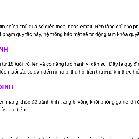
tin chính chủ qua số điện thoại hoặc email. Nền tảng chỉ cho 
 phạm quy tắc này, hệ thống bảo mật sẽ tự động tạm khóa quyề
ỊNH
 từ 18 tuổi trở lên và có năng lực hành vi dân sự. Đây là quy đ
ch tuổi tác sẽ dẫn đến rủi ro bị thu hồi tiền thưởng khi thực hiệ
ĐỊNH
n mạng khỏe để tránh tình trạng bị văng khỏi phòng game khi đ
iờ cao điểm.