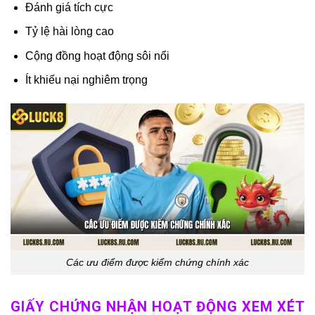
Đánh giá tích cực
Tỷ lệ hài lòng cao
Cộng đồng hoạt động sôi nổi
Ít khiếu nại nghiêm trọng
Các ưu điểm được kiểm chứng chính xác
GIẤY CHỨNG NHẬN HOẠT ĐỘNG XEM XÉT