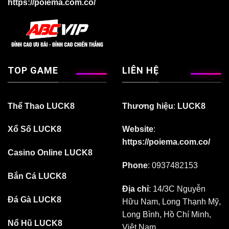
https://poiema.com.co/
TOP GAME
LIÊN HỆ
Thể Thao LUCK8
Thương hiệu
:
LUCK8
Xổ Số LUCK8
Website
:
https://poiema.com.co/
Casino Online LUCK8
Phone
: 0937482153
Bắn Cá LUCK8
Địa chỉ
: 14/3C Nguyễn
Đá Gà LUCK8
Hữu Nam, Long Thạnh Mỹ,
Long Bình, Hồ Chí Minh,
Nổ Hũ LUCK8
Việt Nam