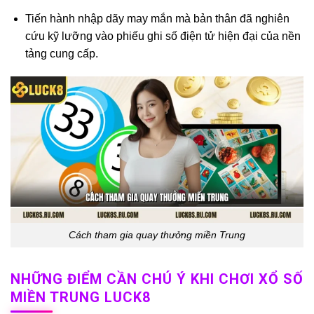
Tiến hành nhập dãy may mắn mà bản thân đã nghiên
cứu kỹ lưỡng vào phiếu ghi số điện tử hiện đại của nền
tảng cung cấp.
Cách tham gia quay thưởng miền Trung
NHỮNG ĐIỂM CẦN CHÚ Ý KHI CHƠI XỔ SỐ
MIỀN TRUNG LUCK8