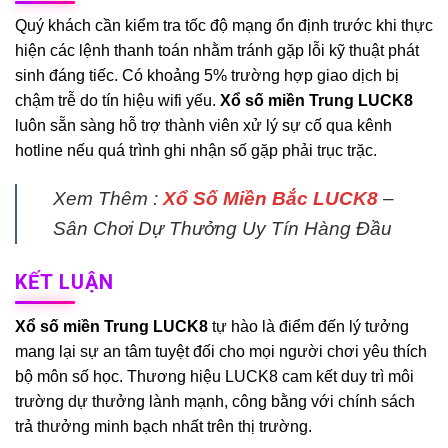
Quý khách cần kiểm tra tốc độ mạng ổn định trước khi thực
hiện các lệnh thanh toán nhằm tránh gặp lỗi kỹ thuật phát
sinh đáng tiếc. Có khoảng 5% trường hợp giao dịch bị
chậm trễ do tín hiệu wifi yếu.
Xổ số miền Trung LUCK8
luôn sẵn sàng hỗ trợ thành viên xử lý sự cố qua kênh
hotline nếu quá trình ghi nhận số gặp phải trục trặc.
Xem Thêm :
Xổ Số Miền Bắc LUCK8
–
Sân Chơi Dự Thưởng Uy Tín Hàng Đầu
KẾT LUẬN
Xổ số miền Trung LUCK8
tự hào là điểm đến lý tưởng
mang lại sự an tâm tuyệt đối cho mọi người chơi yêu thích
bộ môn số học. Thương hiệu LUCK8 cam kết duy trì môi
trường dự thưởng lành mạnh, công bằng với chính sách
trả thưởng minh bạch nhất trên thị trường.