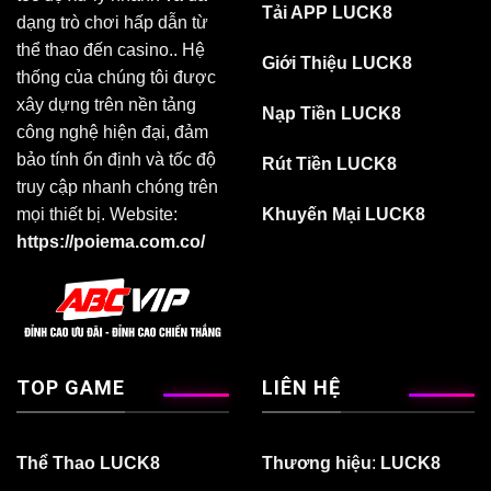
Tải APP LUCK8
dạng trò chơi hấp dẫn từ
thể thao đến casino.. Hệ
Giới Thiệu LUCK8
thống của chúng tôi được
xây dựng trên nền tảng
Nạp Tiền LUCK8
công nghệ hiện đại, đảm
bảo tính ổn định và tốc độ
Rút Tiền LUCK8
truy cập nhanh chóng trên
Khuyến Mại LUCK8
mọi thiết bị. Website:
https://poiema.com.co/
TOP GAME
LIÊN HỆ
Thể Thao LUCK8
Thương hiệu
:
LUCK8