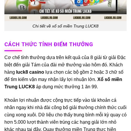
Chi tiết về xổ số miền Trung LUCK8
CÁCH THỨC TÍNH ĐIỂM THƯỞNG
Cơ chế tính thưởng dựa trên kết quả của 8 giải từ giải Đặc
biệt đến giải Tám của đài mở thưởng vào hôm đó. Khách
hàng
luck8 casino
lựa chọn các bộ gồm 2 hoặc 3 chữ số
để tìm kiếm vận may nhận lấy lợi nhuận lớn.
Xổ số miền
Trung LUCK8
áp dụng mức thưởng 1 ăn 99.
Khoản lợi nhuận được cộng trực tiếp vào tài khoản cá
nhân ngay khi nhà đài công bố giải thưởng chính thức cuối
cùng xong xuôi. Dữ liệu cho thấy trung bình mỗi kỳ quay có
hơn 5.000 lượt thành viên trúng các hạng giải lớn nhỏ
khác nhau tại đây. Quay thưởng miền Trung thực hiện