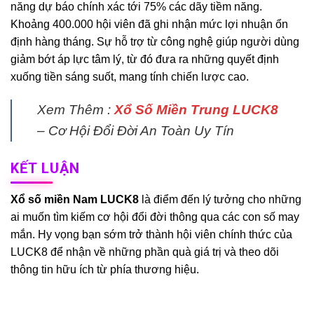
năng dự báo chính xác tới 75% các dãy tiềm năng.
Khoảng 400.000 hội viên đã ghi nhận mức lợi nhuận ổn
định hàng tháng. Sự hỗ trợ từ công nghệ giúp người dùng
giảm bớt áp lực tâm lý, từ đó đưa ra những quyết định
xuống tiền sáng suốt, mang tính chiến lược cao.
Xem Thêm :
Xổ Số Miền Trung LUCK8
– Cơ Hội Đổi Đời An Toàn Uy Tín
KẾT LUẬN
Xổ số miền Nam LUCK8
là điểm đến lý tưởng cho những
ai muốn tìm kiếm cơ hội đổi đời thông qua các con số may
mắn. Hy vọng bạn sớm trở thành hội viên chính thức của
LUCK8 để nhận về những phần quà giá trị và theo dõi
thông tin hữu ích từ phía thương hiệu.