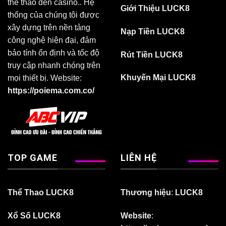
thể thao đến casino.. Hệ
Giới Thiệu LUCK8
thống của chúng tôi được
xây dựng trên nền tảng
Nạp Tiền LUCK8
công nghệ hiện đại, đảm
bảo tính ổn định và tốc độ
Rút Tiền LUCK8
truy cập nhanh chóng trên
Khuyến Mại LUCK8
mọi thiết bị. Website:
https://poiema.com.co/
TOP GAME
LIÊN HỆ
Thể Thao LUCK8
Thương hiệu
:
LUCK8
Xổ Số LUCK8
Website
: