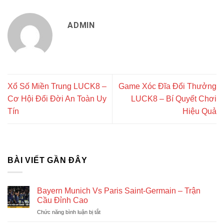
ADMIN
Xổ Số Miền Trung LUCK8 –
Game Xóc Đĩa Đổi Thưởng
Cơ Hội Đổi Đời An Toàn Uy
LUCK8 – Bí Quyết Chơi
Tín
Hiệu Quả
BÀI VIẾT GẦN ĐÂY
Bayern Munich Vs Paris Saint-Germain – Trận
Cầu Đỉnh Cao
ở
Chức năng bình luận bị tắt
Bayern