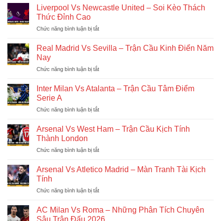
Munich
Liverpool Vs Newcastle United – Soi Kèo Thách
Vs
Thức Đỉnh Cao
Paris
ở
Chức năng bình luận bị tắt
Saint-
Liverpool
Germain
Vs
–
Real Madrid Vs Sevilla – Trận Cầu Kinh Điển Năm
Newcastle
Trận
Nay
United
Cầu
ở
Chức năng bình luận bị tắt
–
Đỉnh
Real
Soi
Cao
Madrid
Kèo
Inter Milan Vs Atalanta – Trận Cầu Tâm Điểm
Vs
Thách
Serie A
Sevilla
Thức
ở
Chức năng bình luận bị tắt
–
Đỉnh
Inter
Trận
Cao
Milan
Cầu
Arsenal Vs West Ham – Trận Cầu Kịch Tính
Vs
Kinh
Thành London
Atalanta
Điển
ở
Chức năng bình luận bị tắt
–
Năm
Arsenal
Trận
Nay
Vs
Cầu
Arsenal Vs Atletico Madrid – Màn Tranh Tài Kịch
West
Tâm
Tính
Ham
Điểm
ở
Chức năng bình luận bị tắt
–
Serie
Arsenal
Trận
A
Vs
Cầu
AC Milan Vs Roma – Những Phân Tích Chuyên
Atletico
Kịch
Sâu Trận Đấu 2026