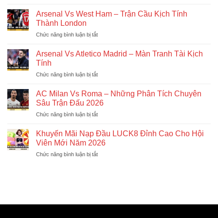
Inter
Trận
Cao
Milan
Cầu
Arsenal Vs West Ham – Trận Cầu Kịch Tính
Vs
Kinh
Thành London
Atalanta
Điển
ở
Chức năng bình luận bị tắt
–
Năm
Arsenal
Trận
Nay
Vs
Cầu
Arsenal Vs Atletico Madrid – Màn Tranh Tài Kịch
West
Tâm
Tính
Ham
Điểm
ở
Chức năng bình luận bị tắt
–
Serie
Arsenal
Trận
A
Vs
Cầu
AC Milan Vs Roma – Những Phân Tích Chuyên
Atletico
Kịch
Sâu Trận Đấu 2026
Madrid
Tính
ở
Chức năng bình luận bị tắt
–
Thành
AC
Màn
London
Milan
Tranh
Khuyến Mãi Nạp Đầu LUCK8 Đỉnh Cao Cho Hội
Vs
Tài
Viên Mới Năm 2026
Roma
Kịch
ở
Chức năng bình luận bị tắt
–
Tính
Khuyến
Những
Mãi
Phân
Nạp
Tích
Đầu
Chuyên
LUCK8
Sâu
Đỉnh
Trận
Cao
Đấu