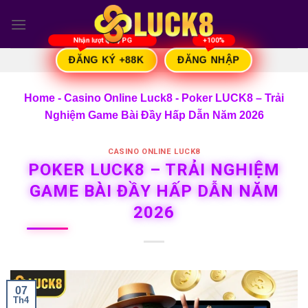
Bỏ
qua
nội
dung
ĐĂNG KÝ +88K
ĐĂNG NHẬP
Home
-
Casino Online Luck8
-
Poker LUCK8 – Trải
Nghiệm Game Bài Đầy Hấp Dẫn Năm 2026
CASINO ONLINE LUCK8
POKER LUCK8 – TRẢI NGHIỆM
GAME BÀI ĐẦY HẤP DẪN NĂM
2026
07
Th4