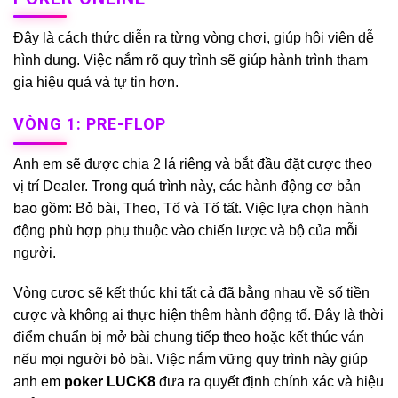
Đây là cách thức diễn ra từng vòng chơi, giúp hội viên dễ
hình dung. Việc nắm rõ quy trình sẽ giúp hành trình tham
gia hiệu quả và tự tin hơn.
VÒNG 1: PRE-FLOP
Anh em sẽ được chia 2 lá riêng và bắt đầu đặt cược theo
vị trí Dealer. Trong quá trình này, các hành động cơ bản
bao gồm: Bỏ bài, Theo, Tố và Tố tất. Việc lựa chọn hành
động phù hợp phụ thuộc vào chiến lược và bộ của mỗi
người.
Vòng cược sẽ kết thúc khi tất cả đã bằng nhau về số tiền
cược và không ai thực hiện thêm hành động tố. Đây là thời
điểm chuẩn bị mở bài chung tiếp theo hoặc kết thúc ván
nếu mọi người bỏ bài. Việc nắm vững quy trình này giúp
anh em
poker LUCK8
đưa ra quyết định chính xác và hiệu