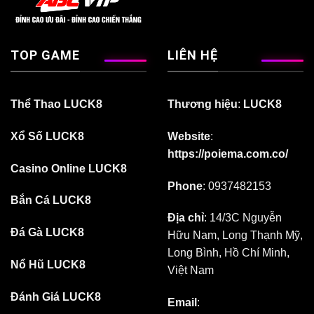
TOP GAME
LIÊN HỆ
Thể Thao LUCK8
Thương hiệu
:
LUCK8
Xổ Số LUCK8
Website
:
https://poiema.com.co/
Casino Online LUCK8
Phone
: 0937482153
Bắn Cá LUCK8
Địa chỉ
: 14/3C Nguyễn
Đá Gà LUCK8
Hữu Nam, Long Thạnh Mỹ,
Long Bình, Hồ Chí Minh,
Nổ Hũ LUCK8
Việt Nam
Đánh Giá LUCK8
Email
: