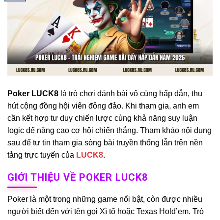
Poker LUCK8
là trò chơi đánh bài vô cùng hấp dẫn, thu
hút cộng đồng hội viên đông đảo. Khi tham gia, anh em
cần kết hợp tư duy chiến lược cùng khả năng suy luận
logic để nâng cao cơ hội chiến thắng. Tham khảo nội dung
sau để tự tin tham gia sòng bài truyền thống lẫn trên nền
tảng trực tuyến của
LUCK8
.
GIỚI THIỆU VỀ POKER LUCK8
Poker là một trong những game nổi bật, còn được nhiều
người biết đến với tên gọi Xì tố hoặc Texas Hold’em. Trò