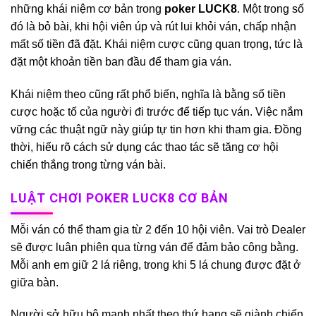
những khái niệm cơ bản trong
poker LUCK8
. Một trong số
đó là bỏ bài, khi hội viên úp và rút lui khỏi ván, chấp nhận
mất số tiền đã đặt. Khái niệm cược cũng quan trọng, tức là
đặt một khoản tiền ban đầu để tham gia ván.
Khái niệm theo cũng rất phổ biến, nghĩa là bằng số tiền
cược hoặc tố của người đi trước để tiếp tục ván. Việc nắm
vững các thuật ngữ này giúp tự tin hơn khi tham gia. Đồng
thời, hiểu rõ cách sử dụng các thao tác sẽ tăng cơ hội
chiến thắng trong từng ván bài.
LUẬT CHƠI POKER LUCK8 CƠ BẢN
Mỗi ván có thể tham gia từ 2 đến 10 hội viên. Vai trò Dealer
sẽ được luân phiên qua từng ván để đảm bảo công bằng.
Mỗi anh em giữ 2 lá riêng, trong khi 5 lá chung được đặt ở
giữa bàn.
Người sở hữu bộ mạnh nhất theo thứ hạng sẽ giành chiến