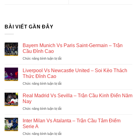
BÀI VIẾT GẦN ĐÂY
Bayern Munich Vs Paris Saint-Germain – Trận
Cầu Đỉnh Cao
ở
Chức năng bình luận bị tắt
Bayern
Munich
Liverpool Vs Newcastle United – Soi Kèo Thách
Vs
Thức Đỉnh Cao
Paris
ở
Chức năng bình luận bị tắt
Saint-
Liverpool
Germain
Vs
–
Real Madrid Vs Sevilla – Trận Cầu Kinh Điển Năm
Newcastle
Trận
Nay
United
Cầu
ở
Chức năng bình luận bị tắt
–
Đỉnh
Real
Soi
Cao
Madrid
Kèo
Inter Milan Vs Atalanta – Trận Cầu Tâm Điểm
Vs
Thách
Serie A
Sevilla
Thức
ở
Chức năng bình luận bị tắt
–
Đỉnh