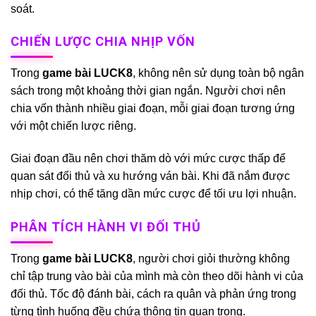
soát.
CHIẾN LƯỢC CHIA NHỊP VỐN
Trong
game bài LUCK8
, không nên sử dụng toàn bộ ngân
sách trong một khoảng thời gian ngắn. Người chơi nên
chia vốn thành nhiều giai đoạn, mỗi giai đoạn tương ứng
với một chiến lược riêng.
Giai đoạn đầu nên chơi thăm dò với mức cược thấp để
quan sát đối thủ và xu hướng ván bài. Khi đã nắm được
nhịp chơi, có thể tăng dần mức cược để tối ưu lợi nhuận.
PHÂN TÍCH HÀNH VI ĐỐI THỦ
Trong
game bài LUCK8
, người chơi giỏi thường không
chỉ tập trung vào bài của mình mà còn theo dõi hành vi của
đối thủ. Tốc độ đánh bài, cách ra quân và phản ứng trong
từng tình huống đều chứa thông tin quan trọng.