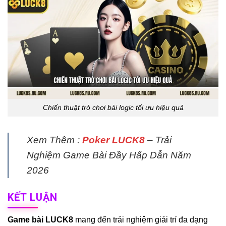
Chiến thuật trò chơi bài logic tối ưu hiệu quả
Xem Thêm :
Poker LUCK8
– Trải
Nghiệm Game Bài Đầy Hấp Dẫn Năm
2026
KẾT LUẬN
Game bài LUCK8
mang đến trải nghiệm giải trí đa dạng