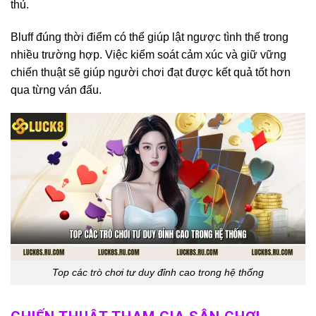
thủ.
Bluff đúng thời điểm có thể giúp lật ngược tình thế trong
nhiều trường hợp. Việc kiểm soát cảm xúc và giữ vững
chiến thuật sẽ giúp người chơi đạt được kết quả tốt hơn
qua từng ván đấu.
Top các trò chơi tư duy đỉnh cao trong hệ thống