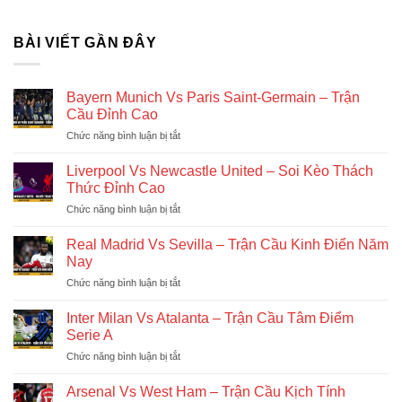
BÀI VIẾT GẦN ĐÂY
Bayern Munich Vs Paris Saint-Germain – Trận
Cầu Đỉnh Cao
ở
Chức năng bình luận bị tắt
Bayern
Munich
Liverpool Vs Newcastle United – Soi Kèo Thách
Vs
Thức Đỉnh Cao
Paris
ở
Chức năng bình luận bị tắt
Saint-
Liverpool
Germain
Vs
–
Real Madrid Vs Sevilla – Trận Cầu Kinh Điển Năm
Newcastle
Trận
Nay
United
Cầu
ở
Chức năng bình luận bị tắt
–
Đỉnh
Real
Soi
Cao
Madrid
Kèo
Inter Milan Vs Atalanta – Trận Cầu Tâm Điểm
Vs
Thách
Serie A
Sevilla
Thức
ở
Chức năng bình luận bị tắt
–
Đỉnh
Inter
Trận
Cao
Milan
Cầu
Arsenal Vs West Ham – Trận Cầu Kịch Tính
Vs