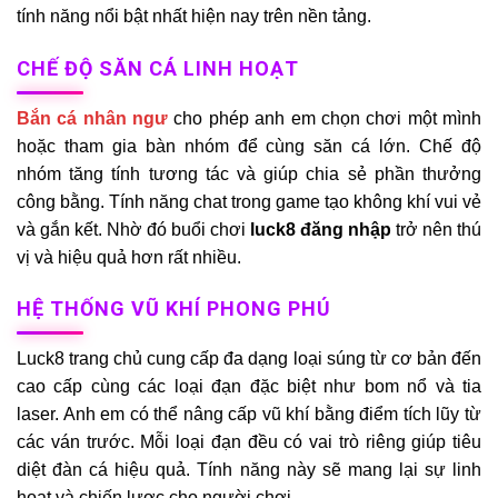
tính năng nổi bật nhất hiện nay trên nền tảng.
CHẾ ĐỘ SĂN CÁ LINH HOẠT
Bắn cá nhân ngư
cho phép anh em chọn chơi một mình
hoặc tham gia bàn nhóm để cùng săn cá lớn. Chế độ
nhóm tăng tính tương tác và giúp chia sẻ phần thưởng
công bằng. Tính năng chat trong game tạo không khí vui vẻ
và gắn kết. Nhờ đó buổi chơi
luck8 đăng nhập
trở nên thú
vị và hiệu quả hơn rất nhiều.
HỆ THỐNG VŨ KHÍ PHONG PHÚ
Luck8 trang chủ cung cấp đa dạng loại súng từ cơ bản đến
cao cấp cùng các loại đạn đặc biệt như bom nổ và tia
laser. Anh em có thể nâng cấp vũ khí bằng điểm tích lũy từ
các ván trước. Mỗi loại đạn đều có vai trò riêng giúp tiêu
diệt đàn cá hiệu quả. Tính năng này sẽ mang lại sự linh
hoạt và chiến lược cho người chơi.