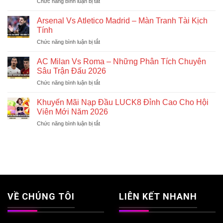
ở
Chức năng bình luận bị tắt
–
Năm
Arsenal
Trận
Nay
Vs
Cầu
Arsenal Vs Atletico Madrid – Màn Tranh Tài Kịch
West
Tâm
Tính
Ham
Điểm
ở
Chức năng bình luận bị tắt
–
Serie
Arsenal
Trận
A
Vs
Cầu
AC Milan Vs Roma – Những Phân Tích Chuyên
Atletico
Kịch
Sâu Trận Đấu 2026
Madrid
Tính
ở
Chức năng bình luận bị tắt
–
Thành
AC
Màn
London
Milan
Tranh
Khuyến Mãi Nạp Đầu LUCK8 Đỉnh Cao Cho Hội
Vs
Tài
Viên Mới Năm 2026
Roma
Kịch
ở
Chức năng bình luận bị tắt
–
Tính
Khuyến
Những
Mãi
Phân
Nạp
Tích
Đầu
Chuyên
LUCK8
Sâu
Đỉnh
Trận
Cao
Đấu
Cho
2026
VỀ CHÚNG TÔI
LIÊN KẾT NHANH
Hội
Viên
Mới