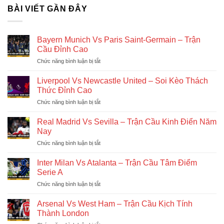
BÀI VIẾT GẦN ĐÂY
Bayern Munich Vs Paris Saint-Germain – Trận
Cầu Đỉnh Cao
ở
Chức năng bình luận bị tắt
Bayern
Munich
Liverpool Vs Newcastle United – Soi Kèo Thách
Vs
Thức Đỉnh Cao
Paris
ở
Chức năng bình luận bị tắt
Saint-
Liverpool
Germain
Vs
–
Real Madrid Vs Sevilla – Trận Cầu Kinh Điển Năm
Newcastle
Trận
Nay
United
Cầu
ở
Chức năng bình luận bị tắt
–
Đỉnh
Real
Soi
Cao
Madrid
Kèo
Inter Milan Vs Atalanta – Trận Cầu Tâm Điểm
Vs
Thách
Serie A
Sevilla
Thức
ở
Chức năng bình luận bị tắt
–
Đỉnh
Inter
Trận
Cao
Milan
Cầu
Arsenal Vs West Ham – Trận Cầu Kịch Tính
Vs
Kinh
Thành London
Atalanta
Điển