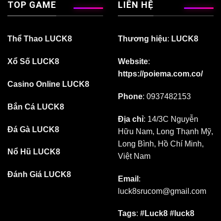
TOP GAME
LIÊN HỆ
Thể Thao LUCK8
Thương hiệu
:
LUCK8
Xổ Số LUCK8
Website
:
https://poiema.com.co/
Casino Online LUCK8
Phone
: 0937482153
Bắn Cá LUCK8
Địa chỉ
: 14/3C Nguyễn
Đá Gà LUCK8
Hữu Nam, Long Thạnh Mỹ,
Long Bình, Hồ Chí Minh,
Nổ Hũ LUCK8
Việt Nam
Đánh Giá LUCK8
Email
:
luck8srucom@gmail.com
Tags
:
#Luck8 #luck8