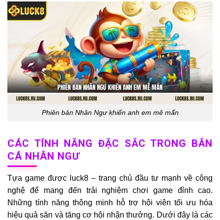
Phiên bản Nhân Ngư khiến anh em mê mẩn
CÁC TÍNH NĂNG ĐẶC SẮC TRONG BẮN
CÁ NHÂN NGƯ
Tựa game được luck8 – trang chủ đầu tư mạnh về công
nghệ để mang đến trải nghiệm chơi game đỉnh cao.
Những tính năng thông minh hỗ trợ hội viên tối ưu hóa
hiệu quả săn và tăng cơ hội nhận thưởng. Dưới đây là các