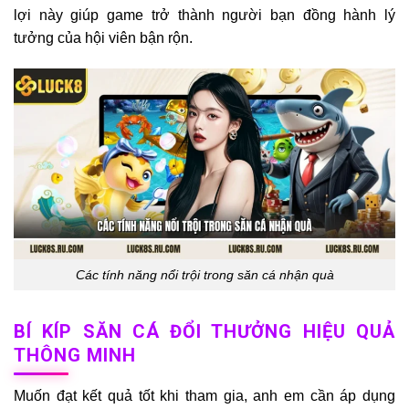
lợi này giúp game trở thành người bạn đồng hành lý
tưởng của hội viên bận rộn.
Các tính năng nổi trội trong săn cá nhận quà
BÍ KÍP SĂN CÁ ĐỔI THƯỞNG HIỆU QUẢ
THÔNG MINH
Muốn đạt kết quả tốt khi tham gia, anh em cần áp dụng