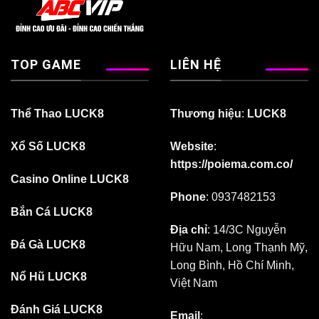
TOP GAME
LIÊN HỆ
Thể Thao LUCK8
Thương hiệu
:
LUCK8
Xổ Số LUCK8
Website
:
https://poiema.com.co/
Casino Online LUCK8
Phone
: 0937482153
Bắn Cá LUCK8
Địa chỉ
: 14/3C Nguyễn
Đá Gà LUCK8
Hữu Nam, Long Thạnh Mỹ,
Long Bình, Hồ Chí Minh,
Nổ Hũ LUCK8
Việt Nam
Đánh Giá LUCK8
Email
: