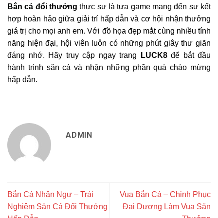
Bắn cá đổi thưởng
thực sự là tựa game mang đến sự kết
hợp hoàn hảo giữa giải trí hấp dẫn và cơ hội nhận thưởng
giá trị cho mọi anh em. Với đồ họa đẹp mắt cùng nhiều tính
năng hiện đại, hội viên luôn có những phút giây thư giãn
đáng nhớ. Hãy truy cập ngay trang
LUCK8
để bắt đầu
hành trình săn cá và nhận những phần quà chào mừng
hấp dẫn.
ADMIN
Bắn Cá Nhân Ngư – Trải
Vua Bắn Cá – Chinh Phục
Nghiệm Săn Cá Đổi Thưởng
Đại Dương Làm Vua Săn