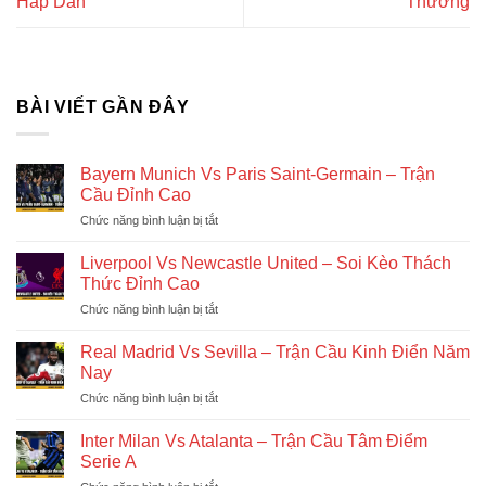
Hấp Dẫn
Thưởng
BÀI VIẾT GẦN ĐÂY
Bayern Munich Vs Paris Saint-Germain – Trận
Cầu Đỉnh Cao
ở
Chức năng bình luận bị tắt
Bayern
Munich
Liverpool Vs Newcastle United – Soi Kèo Thách
Vs
Thức Đỉnh Cao
Paris
ở
Chức năng bình luận bị tắt
Saint-
Liverpool
Germain
Vs
–
Real Madrid Vs Sevilla – Trận Cầu Kinh Điển Năm
Newcastle
Trận
Nay
United
Cầu
ở
Chức năng bình luận bị tắt
–
Đỉnh
Real
Soi
Cao
Madrid
Kèo
Inter Milan Vs Atalanta – Trận Cầu Tâm Điểm
Vs
Thách
Serie A
Sevilla
Thức
ở