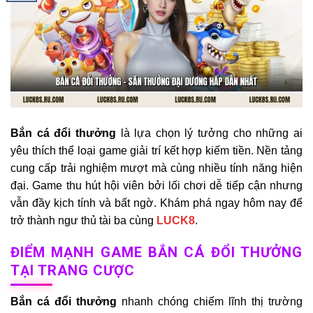
Bắn cá đổi thưởng
là lựa chọn lý tưởng cho những ai
yêu thích thể loại game giải trí kết hợp kiếm tiền. Nền tảng
cung cấp trải nghiệm mượt mà cùng nhiều tính năng hiện
đại. Game thu hút hội viên bởi lối chơi dễ tiếp cận nhưng
vẫn đầy kịch tính và bất ngờ. Khám phá ngay hôm nay để
trở thành ngư thủ tài ba cùng
LUCK8
.
ĐIỂM MẠNH GAME BẮN CÁ ĐỔI THƯỞNG
TẠI TRANG CƯỢC
Bắn cá đổi thưởng
nhanh chóng chiếm lĩnh thị trường