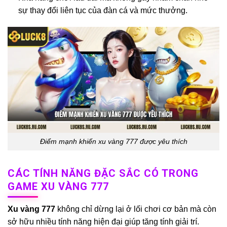
sự thay đổi liên tục của đàn cá và mức thưởng.
Điểm mạnh khiến xu vàng 777 được yêu thích
CÁC TÍNH NĂNG ĐẶC SẮC CÓ TRONG
GAME XU VÀNG 777
Xu vàng 777
không chỉ dừng lại ở lối chơi cơ bản mà còn
sở hữu nhiều tính năng hiện đại giúp tăng tính giải trí.