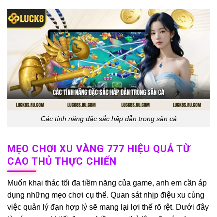
Các tính năng đặc sắc hấp dẫn trong săn cá
MẸO CHƠI XU VÀNG 777 HIỆU QUẢ TỪ
CAO THỦ THỰC CHIẾN
Muốn khai thác tối đa tiềm năng của game, anh em cần áp
dụng những mẹo chơi cụ thể. Quan sát nhịp điệu xu cùng
việc quản lý đạn hợp lý sẽ mang lại lợi thế rõ rệt. Dưới đây