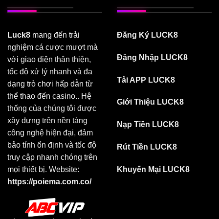
Viên
Mới
Năm
2026
Luck8
mang đến trải
Đăng Ký LUCK8
nghiệm cá cược mượt mà
Đăng Nhập LUCK8
với giao diện thân thiện,
tốc độ xử lý nhanh và đa
Tải APP LUCK8
dạng trò chơi hấp dẫn từ
thể thao đến casino.. Hệ
Giới Thiệu LUCK8
thống của chúng tôi được
xây dựng trên nền tảng
Nạp Tiền LUCK8
công nghệ hiện đại, đảm
bảo tính ổn định và tốc độ
Rút Tiền LUCK8
truy cập nhanh chóng trên
Khuyến Mại LUCK8
mọi thiết bị. Website:
https://poiema.com.co/