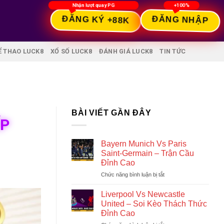
ĐĂNG KÝ +88K
ĐĂNG NHẬP
Ể THAO LUCK8
XỔ SỐ LUCK8
ĐÁNH GIÁ LUCK8
TIN TỨC
BÀI VIẾT GẦN ĐÂY
ẾP
Bayern Munich Vs Paris
Saint-Germain – Trận Cầu
Đỉnh Cao
ở
Chức năng bình luận bị tắt
Bayern
Munich
Liverpool Vs Newcastle
Vs
United – Soi Kèo Thách Thức
Paris
Đỉnh Cao
Saint-