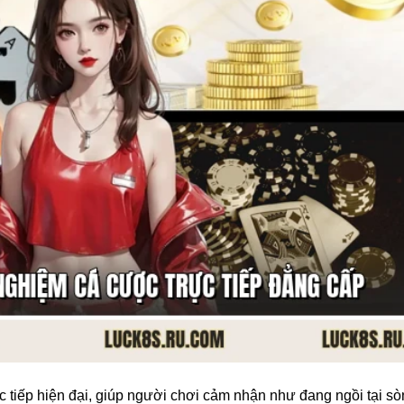
c tiếp hiện đại, giúp người chơi cảm nhận như đang ngồi tại sò