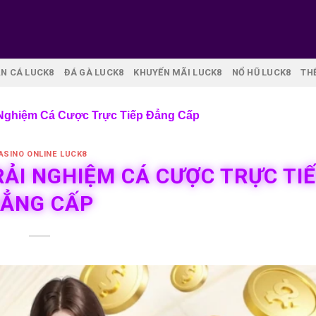
N CÁ LUCK8
ĐÁ GÀ LUCK8
KHUYẾN MÃI LUCK8
NỔ HŨ LUCK8
TH
 Nghiệm Cá Cược Trực Tiếp Đẳng Cấp
ASINO ONLINE LUCK8
RẢI NGHIỆM CÁ CƯỢC TRỰC TI
ẲNG CẤP