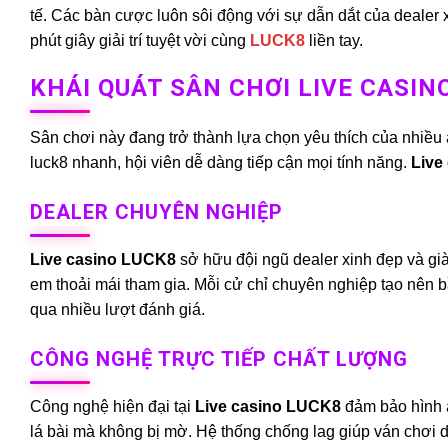
tế. Các bàn cược luôn sôi động với sự dẫn dắt của deale
phút giây giải trí tuyệt vời cùng
LUCK8
liền tay.
KHÁI QUÁT SÂN CHƠI LIVE CASI
Sân chơi này đang trở thành lựa chọn yêu thích của nhiều a
luck8 nhanh, hội viên dễ dàng tiếp cận mọi tính năng.
Live
DEALER CHUYÊN NGHIỆP
Live casino LUCK8
sở hữu đội ngũ dealer xinh đẹp và già
em thoải mái tham gia. Mỗi cử chỉ chuyên nghiệp tạo nên b
qua nhiều lượt đánh giá.
CÔNG NGHỆ TRỰC TIẾP CHẤT LƯỢNG
Công nghệ hiện đại tại
Live casino LUCK8
đảm bảo hình ả
lá bài mà không bị mờ. Hệ thống chống lag giúp ván chơi d