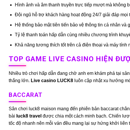
Hình ảnh và âm thanh truyền trực tiếp mượt mà không b
Đội ngũ hỗ trợ khách hàng hoạt động 24/7 giải đáp mọi
Hệ thống bảo mật tiên tiến bảo vệ thông tin cá nhân và g
Tỷ lệ thanh toán hấp dẫn cùng nhiều chương trình khuy
Khả năng tương thích tốt trên cả điện thoại và máy tính
TOP GAME LIVE CASINO HIỆN ĐƯ
Nhiều trò chơi hấp dẫn đang chờ anh em khám phá tại sảnh
thắng lớn.
Live casino LUCK8
luôn cập nhật xu hướng mớ
BACCARAT
Sân chơi luck8 maison mang đến phiên bản baccarat chân 
bài
luck8 travel
được chia một cách minh bạch. Chiến lược
tốc độ nhanh nên mỗi ván đều mang lại sự hứng khởi liên t