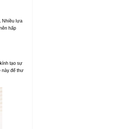
. Nhiều lựa
 nên hấp
kính tạo sự
 này để thư