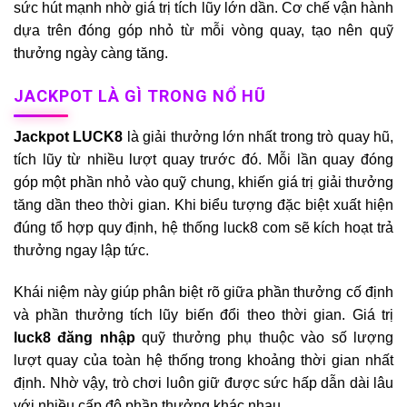
sức hút mạnh nhờ giá trị tích lũy lớn dần. Cơ chế vận hành
dựa trên đóng góp nhỏ từ mỗi vòng quay, tạo nên quỹ
thưởng ngày càng tăng.
JACKPOT LÀ GÌ TRONG NỔ HŨ
Jackpot LUCK8
là giải thưởng lớn nhất trong trò quay hũ,
tích lũy từ nhiều lượt quay trước đó. Mỗi lần quay đóng
góp một phần nhỏ vào quỹ chung, khiến giá trị giải thưởng
tăng dần theo thời gian. Khi biểu tượng đặc biệt xuất hiện
đúng tổ hợp quy định, hệ thống luck8 com sẽ kích hoạt trả
thưởng ngay lập tức.
Khái niệm này giúp phân biệt rõ giữa phần thưởng cố định
và phần thưởng tích lũy biến đổi theo thời gian. Giá trị
luck8 đăng nhập
quỹ thưởng phụ thuộc vào số lượng
lượt quay của toàn hệ thống trong khoảng thời gian nhất
định. Nhờ vậy, trò chơi luôn giữ được sức hấp dẫn dài lâu
với nhiều cấp độ phần thưởng khác nhau.