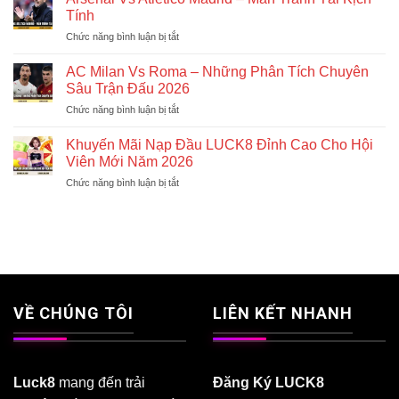
West
Tâm
Tính
Ham
Điểm
ở
Chức năng bình luận bị tắt
–
Serie
Arsenal
Trận
A
Vs
Cầu
AC Milan Vs Roma – Những Phân Tích Chuyên
Atletico
Kịch
Sâu Trận Đấu 2026
Madrid
Tính
ở
Chức năng bình luận bị tắt
–
Thành
AC
Màn
London
Milan
Tranh
Khuyến Mãi Nạp Đầu LUCK8 Đỉnh Cao Cho Hội
Vs
Tài
Viên Mới Năm 2026
Roma
Kịch
ở
Chức năng bình luận bị tắt
–
Tính
Khuyến
Những
Mãi
Phân
Nạp
Tích
Đầu
Chuyên
LUCK8
Sâu
Đỉnh
Trận
Cao
Đấu
Cho
2026
VỀ CHÚNG TÔI
LIÊN KẾT NHANH
Hội
Viên
Mới
Năm
2026
Luck8
mang đến trải
Đăng Ký LUCK8