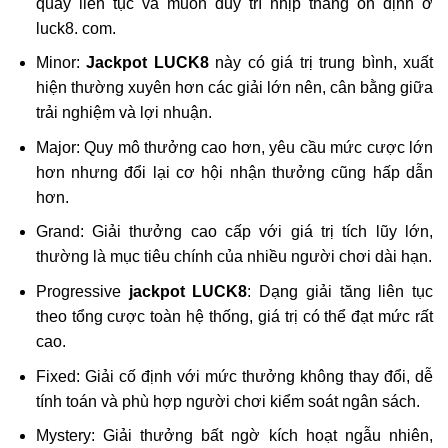
quay liên tục và muốn duy trì nhịp thắng ổn định ở
luck8. com.
Minor:
Jackpot LUCK8
này có giá trị trung bình, xuất
hiện thường xuyên hơn các giải lớn nên, cân bằng giữa
trải nghiệm và lợi nhuận.
Major: Quy mô thưởng cao hơn, yêu cầu mức cược lớn
hơn nhưng đổi lại cơ hội nhận thưởng cũng hấp dẫn
hơn.
Grand: Giải thưởng cao cấp với giá trị tích lũy lớn,
thường là mục tiêu chính của nhiều người chơi dài hạn.
Progressive
jackpot LUCK8
: Dạng giải tăng liên tục
theo tổng cược toàn hệ thống, giá trị có thể đạt mức rất
cao.
Fixed: Giải cố định với mức thưởng không thay đổi, dễ
tính toán và phù hợp người chơi kiểm soát ngân sách.
Mystery: Giải thưởng bất ngờ kích hoạt ngẫu nhiên,