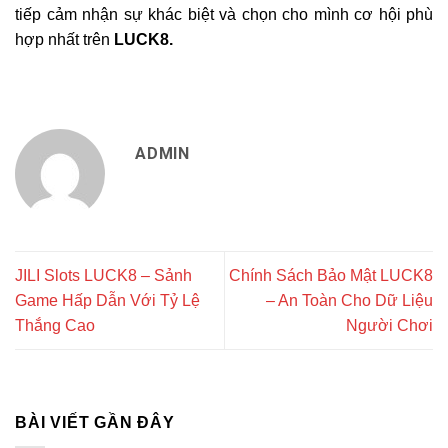
tiếp cảm nhận sự khác biệt và chọn cho mình cơ hội phù
hợp nhất trên
LUCK8.
ADMIN
JILI Slots LUCK8 – Sảnh
Chính Sách Bảo Mật LUCK8
Game Hấp Dẫn Với Tỷ Lệ
– An Toàn Cho Dữ Liệu
Thắng Cao
Người Chơi
BÀI VIẾT GẦN ĐÂY