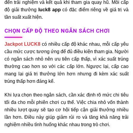
đến trải nghiệm và kết quả khi tham gia quay hũ. Mỗi cấp
độ giải thưởng
luck8 app
có đặc điểm riêng về giá trị và
tần suất xuất hiện.
CHỌN CẤP ĐỘ THEO NGÂN SÁCH CHƠI
Jackpot LUCK8
có nhiều cấp độ khác nhau, mỗi cấp yêu
cầu mức cược tương ứng để đủ điều kiện tham gia. Người
có ngân sách nhỏ nên ưu tiên cấp thấp, vì xác suất trúng
thường cao hơn so với các cấp lớn. Ngược lại, cấp cao
mang lại giá trị thưởng lớn hơn nhưng đi kèm xác suất
trúng thấp hơn đáng kể.
Khi lựa chọn theo ngân sách, cần xác định rõ mức chi tiêu
tối đa cho mỗi phiên chơi cụ thể. Việc chia nhỏ vốn thành
nhiều lượt quay sẽ tạo cơ hội tiếp cận giải thưởng nhiều
lần hơn. Điều này giúp giảm rủi ro và tăng khả năng trải
nghiệm nhiều tình huống khác nhau trong trò chơi.