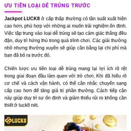
ƯU TIÊN LOẠI DỄ TRÚNG TRƯỚC
Jackpot LUCK8
ở cấp thấp thường có tần suất xuất hiện
cao hơn, phù hợp với những ai muốn trải nghiệm ổn định.
Việc tập trung vào loại dễ trúng sẽ tạo cảm giác thắng đều
đặn, duy trì hứng thú trong quá trình chơi. Các giải thưởng
nhỏ nhưng thường xuyên sẽ giúp cân bằng lại chi phí mà
bạn đã bỏ ra trước đó.
Chiến lược ưu tiên loại dễ trúng mang lại lợi ích rõ rệt
trong giai đoạn đầu làm quen với trò chơi. Khi đã hiểu rõ
cơ chế và cách vận hành, có thể cân nhắc chuyển sang
cấp cao hơn để tăng giá trị phần thưởng. Cách tiếp cận
này giúp duy trì sự ổn định và giảm thiểu rủi ro không cần
thiết ở luck8 nét.