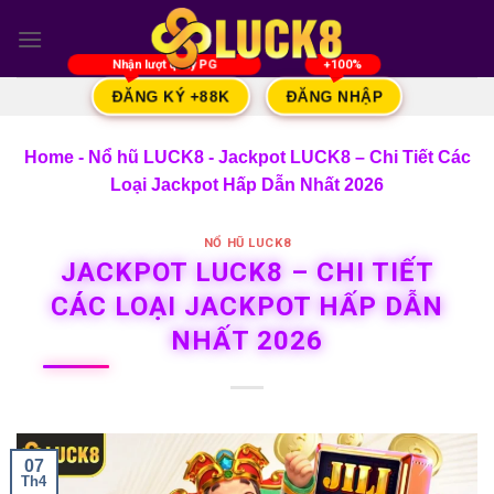
Bỏ
qua
nội
dung
ĐĂNG KÝ +88K
ĐĂNG NHẬP
Home
-
Nổ hũ LUCK8
-
Jackpot LUCK8 – Chi Tiết Các
Loại Jackpot Hấp Dẫn Nhất 2026
NỔ HŨ LUCK8
JACKPOT LUCK8 – CHI TIẾT
CÁC LOẠI JACKPOT HẤP DẪN
NHẤT 2026
07
Th4