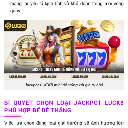
mang lại yếu tố kịch tính và khó đoán trong mỗi vòng
quay.
Jackpot LUCK8 mini dễ trúng với giá trị nhỏ
BÍ QUYẾT CHỌN LOẠI JACKPOT LUCK8
PHÙ HỢP ĐỂ DỄ THẮNG
Việc lựa chọn đúng loại giải thưởng sẽ ảnh hưởng lớn