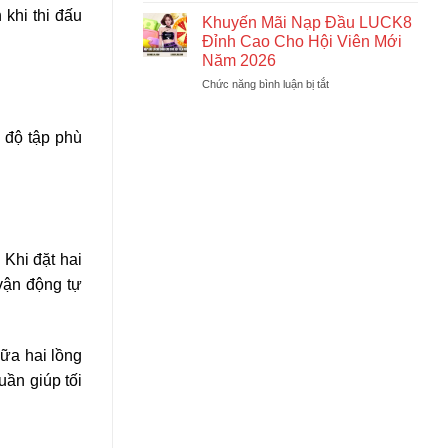
 khi thi đấu
Milan
Tài
Khuyến Mãi Nạp Đầu LUCK8
Vs
Kịch
Đỉnh Cao Cho Hội Viên Mới
Roma
Tính
Năm 2026
–
ở
Chức năng bình luận bị tắt
Những
Khuyến
Phân
Mãi
Tích
Nạp
Chuyên
ế độ tập phù
Đầu
Sâu
LUCK8
Trận
Đỉnh
Đấu
Cao
2026
Cho
Hội
Viên
 Khi đặt hai
Mới
 vận động tự
Năm
2026
iữa hai lồng
uần giúp tối