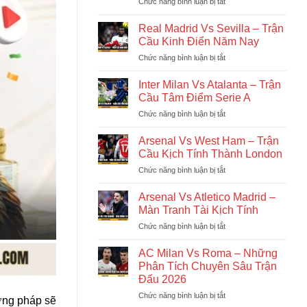
ở
Chức năng bình luận bị tắt
Germain
Liverpool
–
Vs
Trận
Real Madrid Vs Sevilla – Trận
Newcastle
Cầu
Cầu Kinh Điển Năm Nay
United
Đỉnh
ở
Chức năng bình luận bị tắt
–
Cao
Real
Soi
Madrid
Kèo
Inter Milan Vs Atalanta – Trận
Vs
Thách
Cầu Tâm Điểm Serie A
Sevilla
Thức
ở
Chức năng bình luận bị tắt
–
Đỉnh
Inter
Trận
Cao
Milan
Cầu
Arsenal Vs West Ham – Trận
Vs
Kinh
Cầu Kịch Tính Thành London
Atalanta
Điển
ở
Chức năng bình luận bị tắt
–
Năm
Arsenal
Trận
Nay
Vs
Cầu
Arsenal Vs Atletico Madrid –
West
Tâm
Màn Tranh Tài Kịch Tính
Ham
Điểm
ở
Chức năng bình luận bị tắt
–
Serie
Arsenal
Trận
A
Vs
Cầu
AC Milan Vs Roma – Những
Atletico
Kịch
Phân Tích Chuyên Sâu Trận
Madrid
Tính
Đấu 2026
–
Thành
ở
Chức năng bình luận bị tắt
Màn
London
ơng pháp sẽ
AC
Tranh