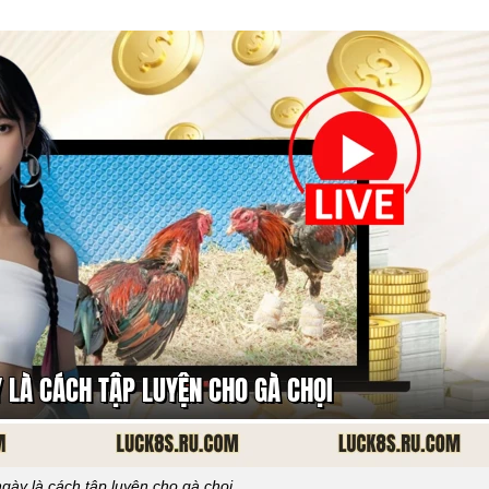
gày là cách tập luyện cho gà chọi