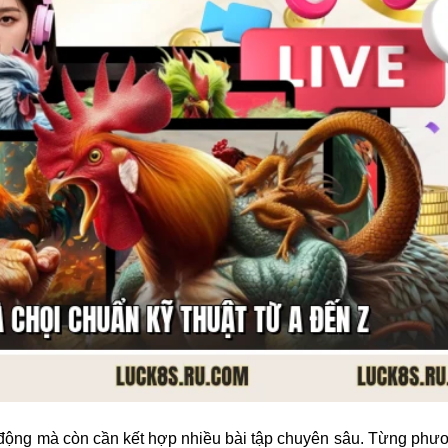
động mà còn cần kết hợp nhiều bài tập chuyên sâu. Từng phư