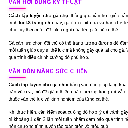
VẦN HƠI ĐÚNG KỸ THUẬT
Cách tập luyện cho gà chọi
thông qua vần hơi giúp nâng
trình
luck8 trang chủ
này, gà được bịt cựa và hạn chế lự
phút tùy theo mức độ thích nghi của từng cá thể cụ thể.
Gà cần lựa chọn đối thủ có thể trạng tương đương để đảm 
mỗi tuần giúp duy trì thể lực mà không gây quá tải cho gà. 
quá trình điều chỉnh cường độ phù hợp.
VẦN ĐÒN NÂNG SỨC CHIẾN
Cách tập luyện cho gà chọi
bằng vần đòn giúp tăng khả n
bảo vệ cựa, mỏ để giảm thiểu chấn thương trong khi vẫn 
thuộc vào thể lực và kinh nghiệm của từng cá thể.
Khi thực hiện, cần kiểm soát cường độ hợp lý để tránh g
trì khoảng 1 đến 2 lần mỗi tuần nhằm đảm bảo quá trình h
nên chương trình luyện tập toàn diện và hiệu quả.