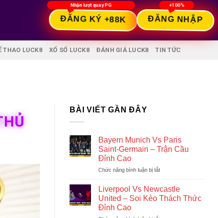
ĐĂNG KÝ +88K
ĐĂNG NHẬP
Ể THAO LUCK8
XỔ SỐ LUCK8
ĐÁNH GIÁ LUCK8
TIN TỨC
BÀI VIẾT GẦN ĐÂY
THỦ
Bayern Munich Vs Paris
Saint-Germain – Trận Cầu
Đỉnh Cao
ở
Chức năng bình luận bị tắt
Bayern
Munich
Liverpool Vs Newcastle
Vs
United – Soi Kèo Thách Thức
Paris
Đỉnh Cao
Saint-