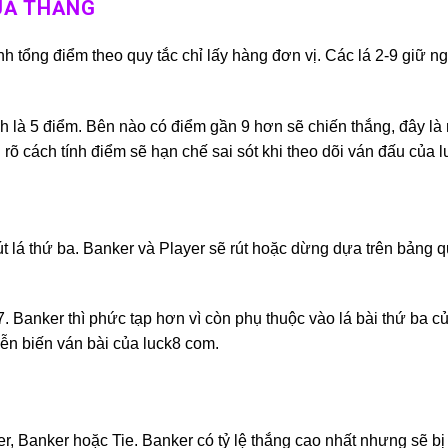
UẢ THẮNG
nh tổng điểm theo quy tắc chỉ lấy hàng đơn vị. Các lá 2-9 giữ ngu
ính là 5 điểm. Bên nào có điểm gần 9 hơn sẽ chiến thắng, đây là
 rõ cách tính điểm sẽ hạn chế sai sót khi theo dõi ván đấu của l
út lá thứ ba. Banker và Player sẽ rút hoặc dừng dựa trên bảng q
7. Banker thì phức tạp hơn vì còn phụ thuộc vào lá bài thứ ba củ
iễn biến ván bài của luck8 com.
, Banker hoặc Tie. Banker có tỷ lệ thắng cao nhất nhưng sẽ bị 