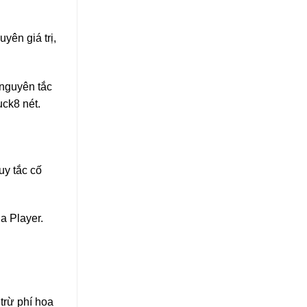
yên giá trị,
 nguyên tắc
uck8 nét.
uy tắc cố
a Player.
trừ phí hoa