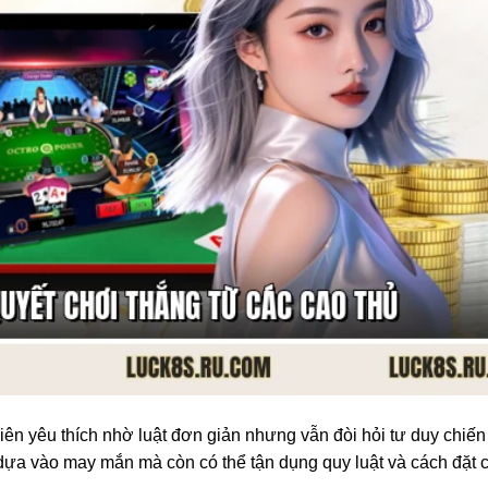
viên yêu thích nhờ luật đơn giản nhưng vẫn đòi hỏi tư duy chiến 
dựa vào may mắn mà còn có thể tận dụng quy luật và cách đặt