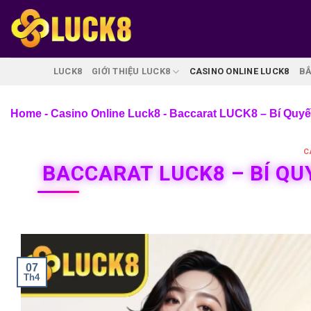
Bỏ
qua
nội
dung
LUCK8
GIỚI THIỆU LUCK8
CASINO ONLINE LUCK8
BẮ
Home
-
Casino Online Luck8
-
Baccarat LUCK8 – Bí Quyế
C
BACCARAT LUCK8 – BÍ QU
07
Th4