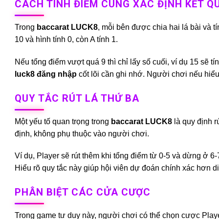
CÁCH TÍNH ĐIỂM CÙNG XÁC ĐỊNH KẾT Q
Trong
baccarat LUCK8
, mỗi bên được chia hai lá bài và tí
10 và hình tính 0, còn A tính 1.
Nếu tổng điểm vượt quá 9 thì chỉ lấy số cuối, ví dụ 15 sẽ t
luck8 đăng nhập
cốt lõi cần ghi nhớ. Người chơi nếu hiểu
QUY TẮC RÚT LÁ THỨ BA
Một yếu tố quan trọng trong
baccarat LUCK8
là quy định r
định, không phụ thuộc vào người chơi.
Ví dụ, Player sẽ rút thêm khi tổng điểm từ 0-5 và dừng ở 6-
Hiểu rõ quy tắc này giúp hội viên dự đoán chính xác hơn d
PHÂN BIỆT CÁC CỬA CƯỢC
Trong game tư duy này, người chơi có thể chọn cược Player