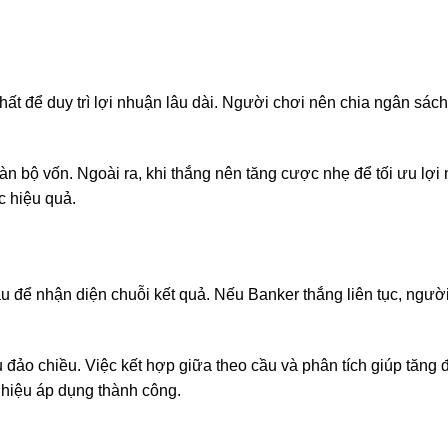
nhất để duy trì lợi nhuận lâu dài. Người chơi nên chia ngân sác
toàn bộ vốn. Ngoài ra, khi thắng nên tăng cược nhẹ để tối ưu lợi
ức hiệu quả.
ầu để nhận diện chuỗi kết quả. Nếu Banker thắng liên tục, ngườ
 đảo chiều. Việc kết hợp giữa theo cầu và phân tích giúp tăng 
hiệu áp dụng thành công.