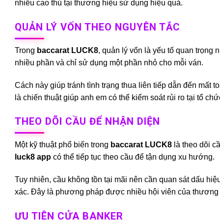
nhiều cao thủ tại thương hiệu sử dụng hiệu quả.
QUẢN LÝ VỐN THEO NGUYÊN TẮC
Trong
baccarat LUCK8
, quản lý vốn là yếu tố quan trọng 
nhiều phần và chỉ sử dụng một phần nhỏ cho mỗi ván.
Cách này giúp tránh tình trạng thua liên tiếp dẫn đến mất 
là chiến thuật giúp anh em có thể kiểm soát rủi ro tại tổ ch
THEO DÕI CẦU ĐỂ NHẬN DIỆN
Một kỹ thuật phổ biến trong
baccarat LUCK8
là theo dõi c
luck8 app
có thể tiếp tục theo cầu để tận dụng xu hướng.
Tuy nhiên, cầu không tồn tại mãi nên cần quan sát dấu hiệu
xác. Đây là phương pháp được nhiều hội viên của thương 
ƯU TIÊN CỬA BANKER